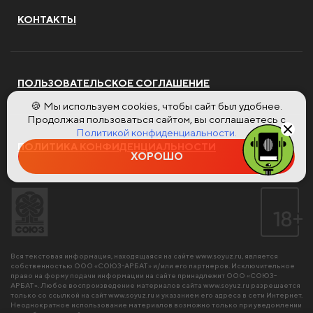
КОНТАКТЫ
ПОЛЬЗОВАТЕЛЬСКОЕ СОГЛАШЕНИЕ
🍪 Мы используем cookies, чтобы сайт был удобнее.
Продолжая пользоваться сайтом, вы соглашаетесь с
Политикой конфиденциальности.
ПОЛИТИКА КОНФИДЕНЦИАЛЬНОСТИ
ХОРОШО
Вся текстовая информация, находящаяся на сайте
www.soyuz.ru
, является
собственностью ООО «СОЮЗ-АРБАТ» и/или его партнеров. Исключительное
право на форму подачи информации на сайте принадлежит ООО «СОЮЗ-
АРБАТ». Любое воспроизведение материалов сайта
www.soyuz.ru
разрешается
только со ссылкой на сайт
www.soyuz.ru
и указанием его адреса в сети Интернет.
Неоднократное использование материалов возможно только при уведомлении