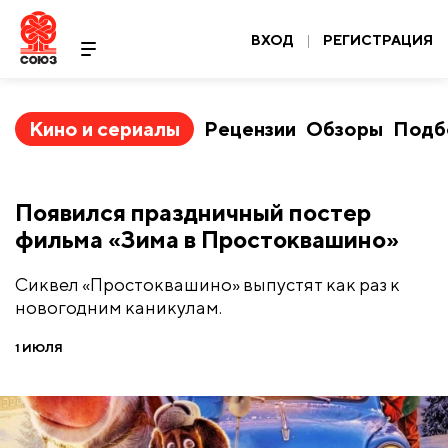
ВХОД
|
РЕГИСТРАЦИЯ
Кино и сериалы
Рецензии
Обзоры
Подб
Появился праздничный постер
фильма «Зима в Простоквашино»
Сиквел «Простоквашино» выпустят как раз к
новогодним каникулам.
1 ИЮЛЯ