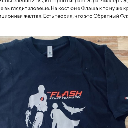
новселенной DC, которого играет Эзра Миллер. О
те выглядит зловеще. На костюме Флэша к тому же к
диционная желтая. Есть теория, что это Обратный Ф