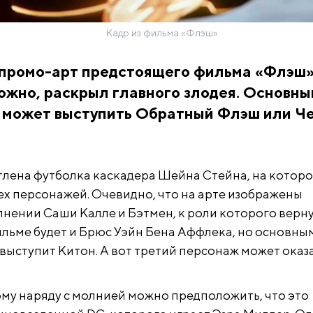
Кадр из фильма «Флэш»
к промо-арт предстоящего фильма «Флэш»
ожно, раскрыл главного злодея. Основн
 может выступить Обратный Флэш или Ч
тлена футболка каскадера Шейна Стейна, на котор
ех персонажей. Очевидно, что на арте изображены
лнении Саши Калле и Бэтмен, к роли которого верн
ильме будет и Брюс Уэйн Бена Аффлека, но основны
ыступит Китон. А вот третий персонаж может оказ
му наряду с молнией можно предположить, что это