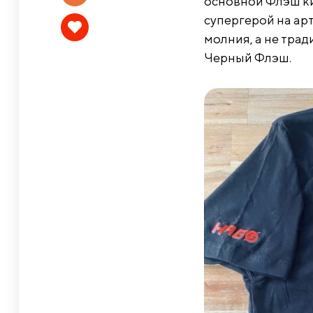
основной Флэш ки
супергерой на ар
молния, а не тра
Черный Флэш.