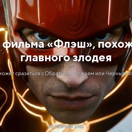
 фильма «Флэш», похож
главного злодея
ожет сразиться с Обратным Флэшем или Черным 
25 ФЕВРАЛЯ 2022