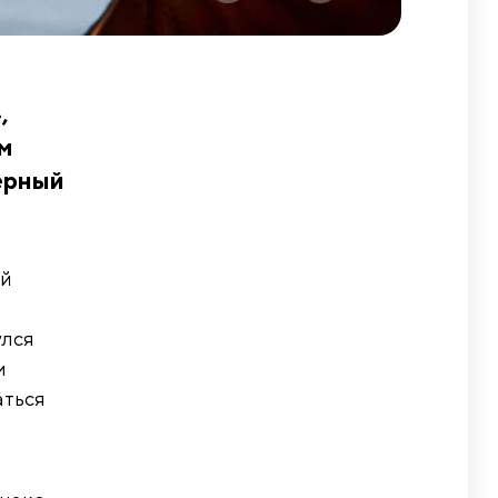
,
ым
ерный
ой
улся
м
аться