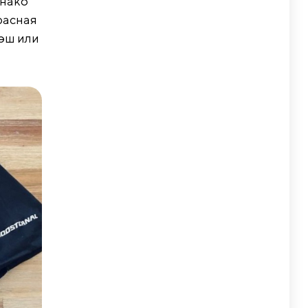
днако
расная
лэш или