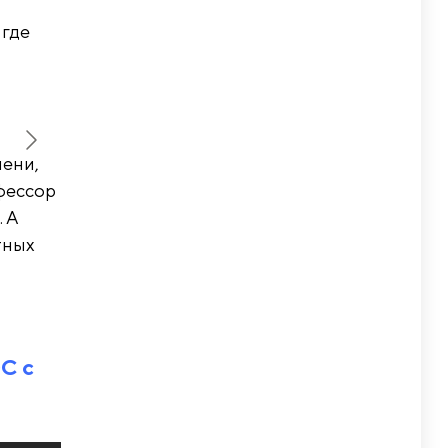
 где
мени,
фессор
. А
тных
C с