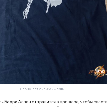
Промо-арт фильма «Флэш»
» Барри Аллен отправится в прошлое, чтобы спаст