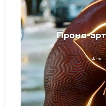
Промо-арт
Флэш м