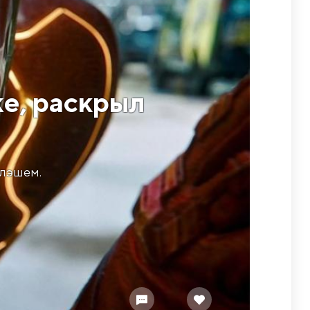
е, раскрыл
Флэшем.