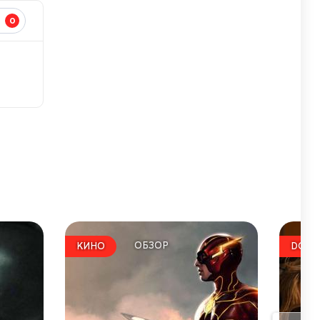
0
И
Черный Флэш в комик
ОБЗОР
КИНО
DC