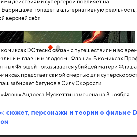
оими действиями супергерой повлияет на
 Барри даже попадет в альтернативную реальность,
ой версией себя.
комиксах DC тесно связан с путешествиями во вре
деальным главным злодеем «Флэша». В комиксах Про
ратных Флэшей –оказывается убийцей матери Флэша
миксах предстает самой смертью для суперскорос
лэш забирает бегунов в Силу Скорости.
«Флэш» Андреса Мускетти намечена на 3 ноября.
: сюжет, персонажи и теории о фильме D
ром