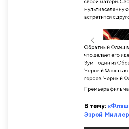
своей матери. Св
мультивселенную.
встретится с друг
Обратный Флэш в 
что делает его и
Зум – один из Об
Черный Флэш в ко
героев. Черный Ф
Премьера фильма 
В тему:
«Флэш»
Эзрой Милле