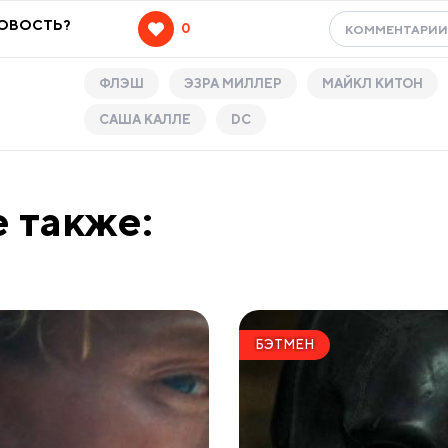
НОВОСТЬ?
0
КОММЕНТАРИ
ФЛЭШ
ЭЗРА МИЛЛЕР
МАЙКЛ КИТОН
САША КАЛЛЕ
DC
 также:
БЭТМЕН