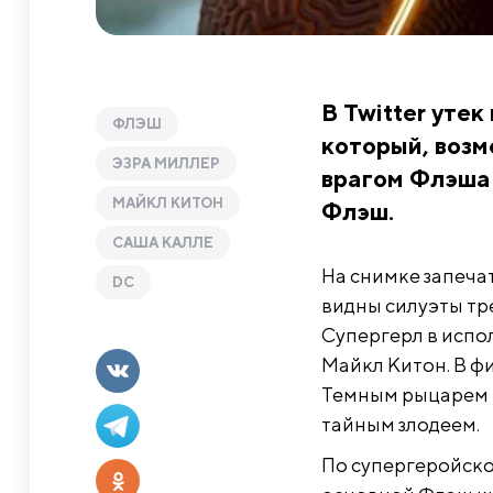
В Twitter уте
ФЛЭШ
который, возм
ЭЗРА МИЛЛЕР
врагом Флэша
МАЙКЛ КИТОН
Флэш.
САША КАЛЛЕ
На снимке запеча
DC
видны силуэты тр
Супергерл в испо
Майкл Китон. В ф
Темным рыцарем в
тайным злодеем.
По супергеройско