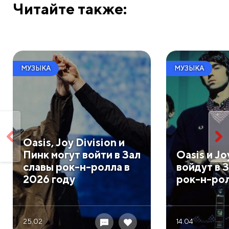
Читайте также:
МУЗЫКА
МУЗЫКА
Oasis, Joy Division и
Пинк могут войти в Зал
Oasis и Jo
славы рок-н-ролла в
войдут в 
2026 году
рок-н-ро
25.02
14.04