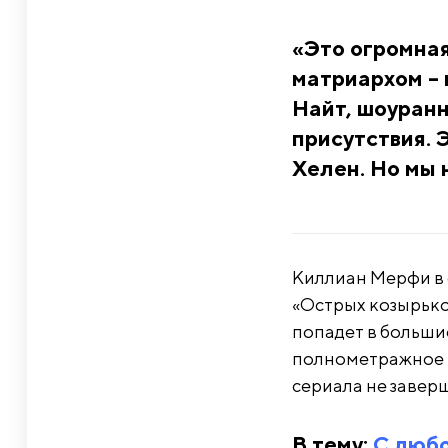
«Это огромная
матриархом – 
Найт, шоуранн
присутствия. 
Хелен. Но мы 
Киллиан Мерфи в ф
«Острых козырьк
попадет в больши
полнометражное п
сериала не завер
В тему:
С любо