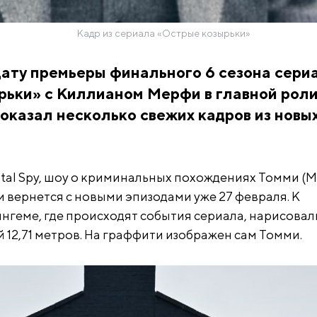
Кадр из сериала «Острые козырьки»
ату премьеры финального 6 сезона сери
ьки» с Киллианом Мерфи в главной роли
оказал несколько свежих кадров из новы
ital Spy, шоу о криминальных похождениях Томми (
и вернется с новыми эпизодами уже 27 февраля. К
нгеме, где происходят события сериала, нарисовал
 12,71 метров. На граффити изображен сам Томми.