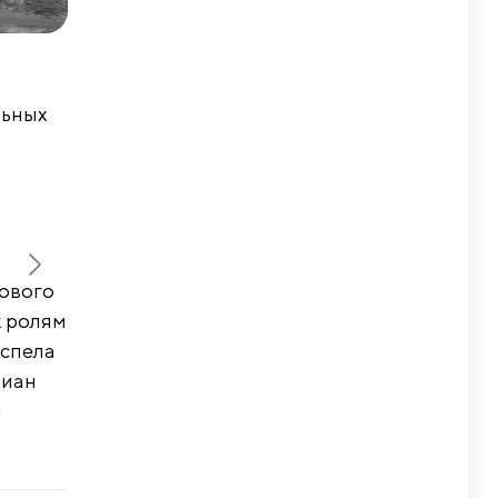
льных
нового
к ролям
успела
лиан
я