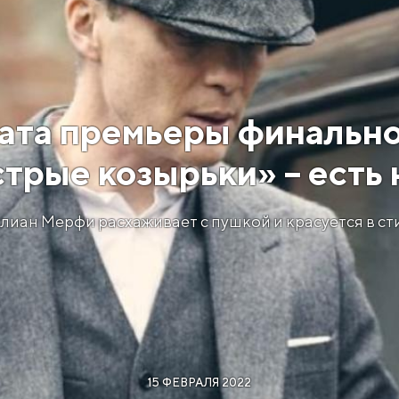
ата премьеры финально
трые козырьки» – есть
лиан Мерфи расхаживает с пушкой и красуется в ст
15 ФЕВРАЛЯ 2022