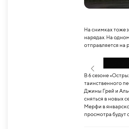
На снимках тоже з
нарядах. На одном
отправляется на 
В 6 сезоне «Остр
таинственного пе
Джины Грей и Аль
сняться в новых с
Мерфи в январско
просмотра будут 