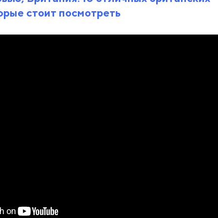
орые стоит посмотреть
Кадр из сериала «Острые козырьки»