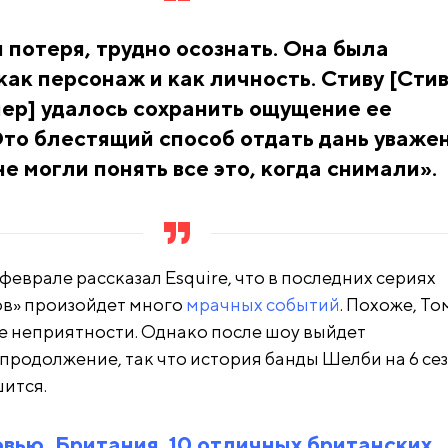
 потеря, трудно осознать. Она была
как персонаж и как личность. Стиву [Сти
ер] удалось сохранить ощущение ее
Это блестящий способ отдать дань уваже
не могли понять все это, когда снимали».
еврале рассказал Esquire, что в последних сериях
ов» произойдет много
мрачных событий
. Похоже, Т
е неприятности. Однако после шоу выйдет
родолжение, так что история банды Шелби на 6 се
шится.
вью, Британия. 10 отличных британских