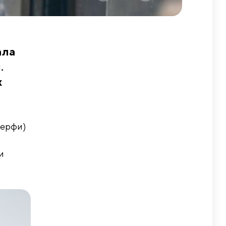
ала
.
х
Мерфи)
и