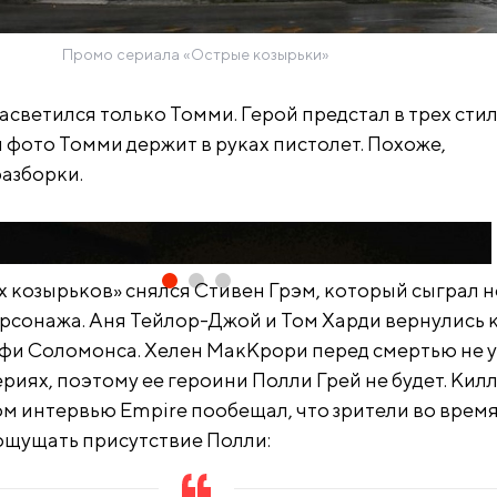
Промо сериала «Острые козырьки»
асветился только Томми. Герой предстал в трех сти
 фото Томми держит в руках пистолет. Похоже,
разборки.
ых козырьков» снялся Стивен Грэм, который сыграл 
рсонажа. Аня Тейлор-Джой и Том Харди вернулись 
фи Соломонса. Хелен МакКрори перед смертью не 
ериях, поэтому ее героини Полли Грей не будет. Кил
м интервью Empire пообещал, что зрители во врем
ощущать присутствие Полли: