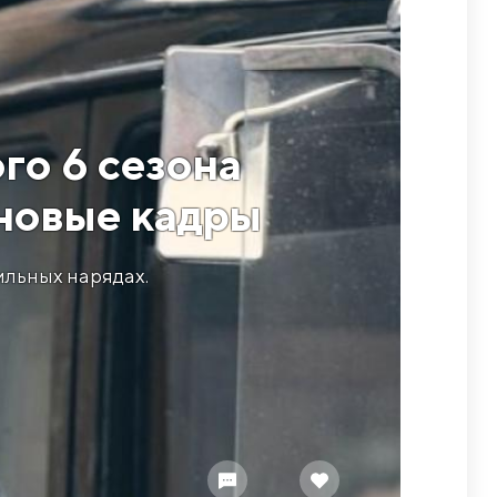
го 6 сезона
 новые кадры
ильных нарядах.