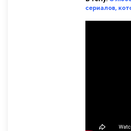
сериалов, кот
ые козырьки»