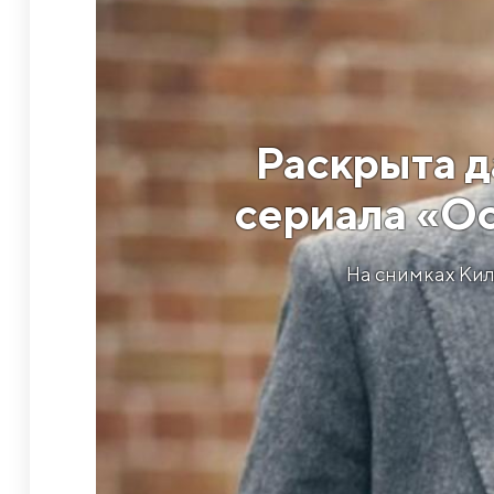
Раскрыта д
сериала «Ос
На снимках Кил