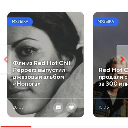
МУЗЫКА
МУЗЫКА
Фли из Red Hot Chili
Peppers выпустил
Red Hot C
джазовый альбом
продали с
«Honora»
за 300 мл
28.03
10.05