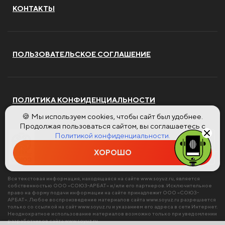
КОНТАКТЫ
ПОЛЬЗОВАТЕЛЬСКОЕ СОГЛАШЕНИЕ
ПОЛИТИКА КОНФИДЕНЦИАЛЬНОСТИ
🍪 Мы используем cookies, чтобы сайт был удобнее.
Продолжая пользоваться сайтом, вы соглашаетесь с
Политикой конфиденциальности.
ХОРОШО
Вся текстовая информация, находящаяся на сайте
www.soyuz.ru
, является
собственностью ООО «СОЮЗ-АРБАТ» и/или его партнеров. Исключительное
право на форму подачи информации на сайте принадлежит ООО «СОЮЗ-
АРБАТ». Любое воспроизведение материалов сайта
www.soyuz.ru
разрешается
только со ссылкой на сайт
www.soyuz.ru
и указанием его адреса в сети Интернет.
Неоднократное использование материалов возможно только при уведомлении
разработчиков сайта
www.soyuz.ru
.