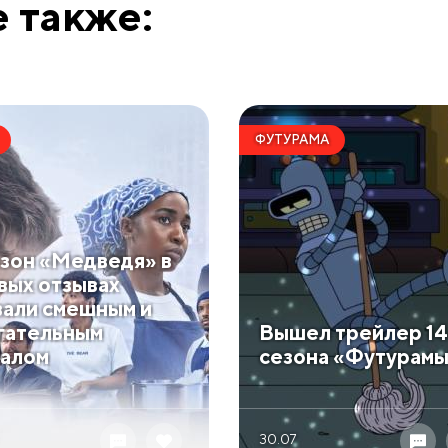
 также:
ФУТУРАМА
езон «Медведя» в
вых отзывах
вали смешным и
гательным
Вышел трейлер 14
алом
сезона «Футурам
30.07