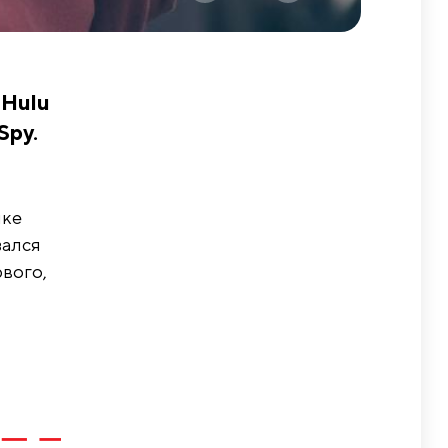
 Hulu
Spy.
лке
зался
рвого,