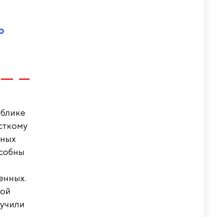
о
ублике
есткому
зных
особны
енных.
ной
лучили