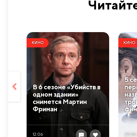
Читайте
КИНО
КИНО
5 с
В 6 сезоне «Убийств в
пер
одном здании»
наз
снимется Мартин
тро
Фриман
фин
12.06
25.06