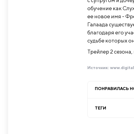
с супругом и доче
обучение как Слу
ее новое имя - Фр
Галаада существу
благодаря его уча
судьбе которых он
Трейлер 2 сезона
Источник:
www.digita
ПОНРАВИЛАСЬ 
ТЕГИ