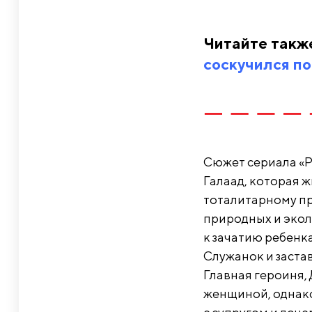
Читайте такж
соскучился по
Сюжет сериала «Р
Галаад, которая 
тоталитарному пр
природных и эко
к зачатию ребенка
Служанок и заста
Главная героиня,
женщиной, однако