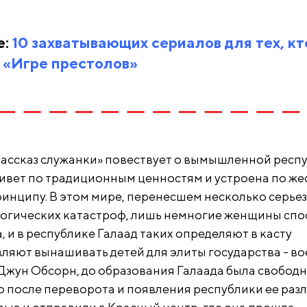
е:
10 захватывающих сериалов для тех, кт
 «Игре престолов»
ассказ служанки» повествует о вымышленной респ
живет по традиционным ценностям и устроена по ж
инципу. В этом мире, перенесшем несколько серье
логических катастроф, лишь немногие женщины сп
, и в республике Галаад таких определяют в касту
вляют вынашивать детей для элиты государства - во
 Джун Обсорн, до образования Галаада была свобод
 после переворота и появления республики ее раз