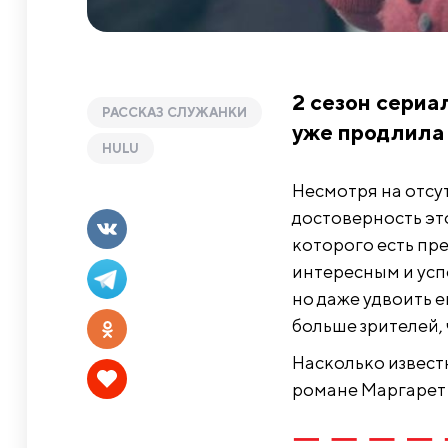
2 сезон сериа
РАССКАЗ СЛУЖАНКИ
уже продлила 
HULU
Несмотря на отсут
достоверность эт
которого есть пр
интересным и успе
но даже удвоить е
больше зрителей, 
Насколько известн
романе Маргарет Э