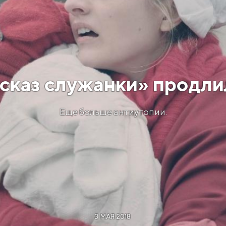
сказ служанки» продлил
Еще больше антиутопии.
3 МАЯ 2018