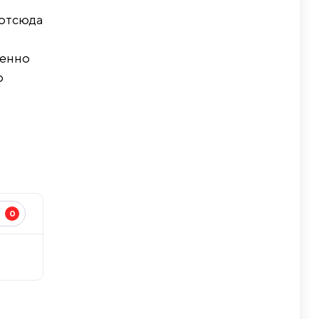
(отсюда
менно
о
0
И