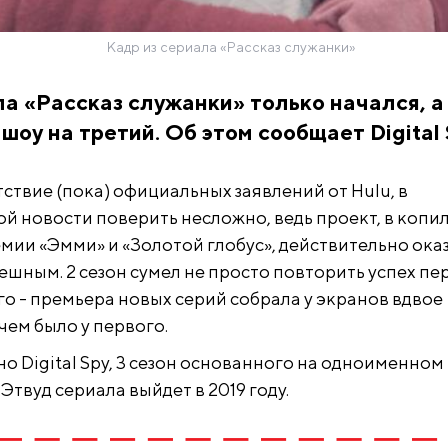
Кадр из сериала «Рассказ служанки»
ла «Рассказ служанки» только начался, а
шоу на третий. Об этом сообщает Digital 
ствие (пока) официальных заявлений от Hulu, в
ой новости поверить несложно, ведь проект, в копи
емии «Эмми» и «Золотой глобус», действительно ока
шным. 2 сезон сумел не просто повторить успех пе
го - премьера новых серий собрала у экранов вдвое
чем было у первого.
о Digital Spy, 3 сезон основанного на одноименном
твуд сериала выйдет в 2019 году.