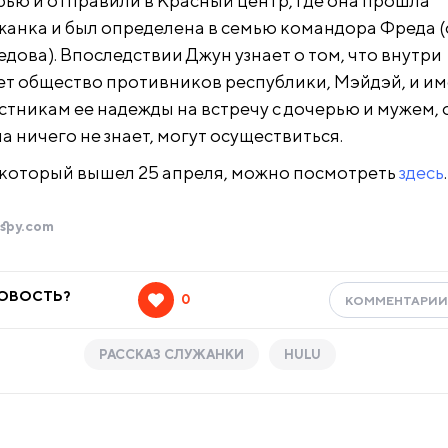
рью и отправили в Красный центр, где она прошла
жанка и был определена в семью командора Фреда 
едова). Впоследствии Джун узнает о том, что внутри
ет общество противников республики, Мэйдэй, и и
стникам ее надежды на встречу с дочерью и мужем, 
а ничего не знает, могут осуществиться.
, который вышел 25 апреля, можно посмотреть
здесь
.
lspy.com
НОВОСТЬ?
0
КОММЕНТАРИ
РАССКАЗ СЛУЖАНКИ
HULU