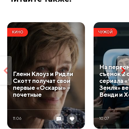
КИНО
ЧУЖОЙ
На первом
Гленн Клоуз и Ридли
съемок 2 
Скотт получат свои
сериала 
первые «Оскары» –
Земля» в
почетные
Венди и 
11.06
10.07