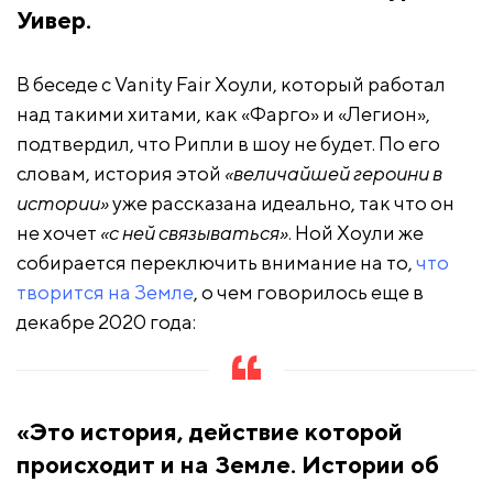
Уивер.
В беседе с Vanity Fair Хоули, который работал
над такими хитами, как «Фарго» и «Легион»,
подтвердил, что Рипли в шоу не будет. По его
словам, история этой
«величайшей героини в
истории»
уже рассказана идеально, так что он
не хочет
«с ней связываться»
. Ной Хоули же
собирается переключить внимание на то,
что
творится на Земле
, о чем говорилось еще в
декабре 2020 года:
«Это история, действие которой
происходит и на Земле. Истории об