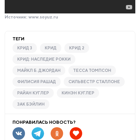
Источник:
www.soyuz.ru
ТЕГИ
КРИД 3
КРИД
КРИД 2
КРИД: НАСЛЕДИЕ РОККИ
МАЙКЛ Б. ДЖОРДАН
ТЕССА ТОМПСОН
ФИЛИСИЯ РАШАД
СИЛЬВЕСТР СТАЛЛОНЕ
РАЙАН КУГЛЕР
КИНЭН КУГЛЕР
ЗАК БЭЙЛИН
ПОНРАВИЛАСЬ НОВОСТЬ?