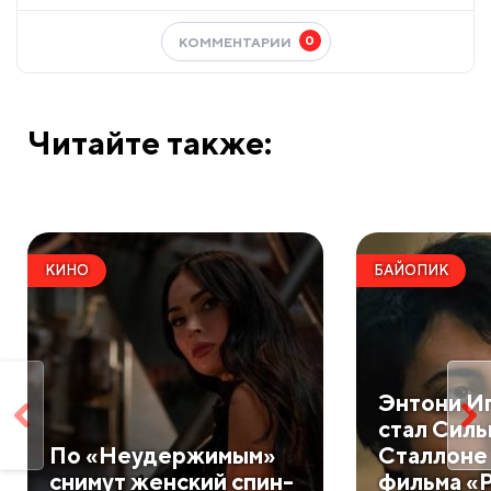
0
КОММЕНТАРИИ
Читайте также:
КИНО
БАЙОПИК
Энтони И
стал Сил
По «Неудержимым»
Сталлоне
снимут женский спин-
фильма «Р