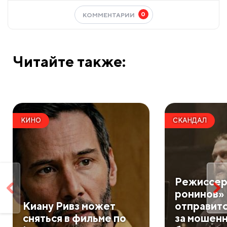
0
КОММЕНТАРИИ
Читайте также:
КИНО
СКАНДАЛ
Режиссер
ронинов»
Киану Ривз может
отправитс
сняться в фильме по
за мошенн