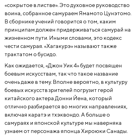
«сокрытое в листве». Это духовное руководство
воина, собранное самураем Ямамото Цунэтомо.
В сборнике учений говорится о том, каким
принципам должен придерживаться самурай на
жизненном пути. Иными словами, это кодекс
чести самурая. «Хагакурэ» называют также
трактатом о бусидо.
Как ожидается, «Джон Уик 4» будет посвящен
боевым искусствам, так что такое название
очень даже в тему. Вполне вероятно, в культуру
боевых искусств зрителей погрузит герой
китайского актера Донни Йена, который
отлично разбирается во многих направлениях,
включая каратэ и тхэквондо. А больше о
самураях и японской культуре мы наверняка
узнаем от персонажа японца Хироюки Санады.