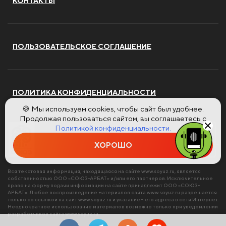
КОНТАКТЫ
ПОЛЬЗОВАТЕЛЬСКОЕ СОГЛАШЕНИЕ
ПОЛИТИКА КОНФИДЕНЦИАЛЬНОСТИ
🍪 Мы используем cookies, чтобы сайт был удобнее.
Продолжая пользоваться сайтом, вы соглашаетесь с
Политикой конфиденциальности.
ХОРОШО
Вся текстовая информация, находящаяся на сайте
www.soyuz.ru
, является
собственностью ООО «СОЮЗ-АРБАТ» и/или его партнеров. Исключительное
право на форму подачи информации на сайте принадлежит ООО «СОЮЗ-
АРБАТ». Любое воспроизведение материалов сайта
www.soyuz.ru
разрешается
только со ссылкой на сайт
www.soyuz.ru
и указанием его адреса в сети Интернет.
Неоднократное использование материалов возможно только при уведомлении
разработчиков сайта
www.soyuz.ru
.