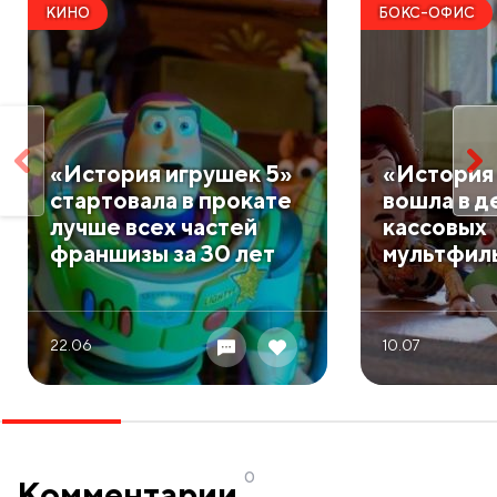
КИНО
БОКС-ОФИС
«История игрушек 5»
«История
стартовала в прокате
вошла в д
лучше всех частей
кассовых
франшизы за 30 лет
мультфиль
22.06
10.07
0
Комментарии