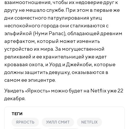
взаимоотношения, чтобы их недоверие друг к
другу не мешало службе. При этом в первые же
дни совместного патрулирования улиц
неспокойного города они сталкиваются с
эльфийкой (Нуми Рапас), обладающей древним
артефактом, который может изменить
устройство их мира. За могущественной
реликвией и ее хранительницей уже идет
кровавая охота, и Уорд и Джейкоби, которые
должны защитить девушку, оказываются в
самом ее эпицентре.
Увидеть «Яркость» можно будет на Netflix уже 22
декабря.
ТЕГИ
ЯРКОСТЬ
УИЛЛ СМИТ
NETFLIX