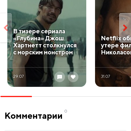
В тизере сериала
«Глубина» Джош
Netflix о
Хартнетт столкнулся
утере фил
с морским монстром
Николасо
29.07
31.07
0
Комментарии