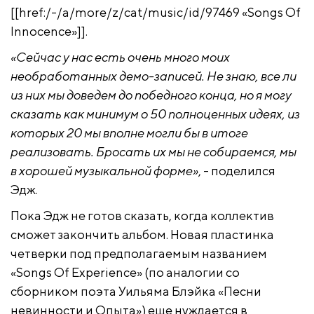
[[href:/-/a/more/z/cat/music/id/97469 «Songs Of
Innocence»]].
«Сейчас у нас есть очень много моих
необработанных демо-записей. Не знаю, все ли
из них мы доведем до победного конца, но я могу
сказать как минимум о 50 полноценных идеях, из
которых 20 мы вполне могли бы в итоге
реализовать. Бросать их мы не собираемся, мы
в хорошей музыкальной форме»
, - поделился
Эдж.
Пока Эдж не готов сказать, когда коллектив
сможет закончить альбом. Новая пластинка
четверки под предполагаемым названием
«Songs Of Experience» (по аналогии со
сборником поэта Уильяма Блэйка «Песни
невинности и Опыта») еще нуждается в