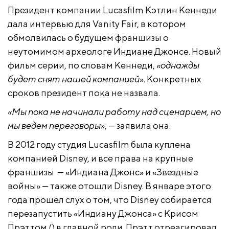
Президент компании Lucasfilm Кэтлин Кеннеди
дала интервью для Vanity Fair, в котором
обмолвилась о будущем франшизы о
неутомимом археологе Индиане Джонсе. Новый
фильм серии, по словам Кеннеди,
«однажды
будет снят нашей компанией
». Конкретных
сроков президент пока не назвала.
«Мы пока не начинали работу над сценарием, но
мы ведем переговоры»
, — заявила она.
В 2012 году студия Lucasfilm была куплена
компанией Disney, и все права на крупные
франшизы — «Индиана Джонс» и «Звездные
войны» — также отошли Disney. В январе этого
года прошел слух о том, что Disney собирается
перезапустить «Индиану Джонса» с Крисом
Прэттом (
) в главной роли. Прэтт отреагировал