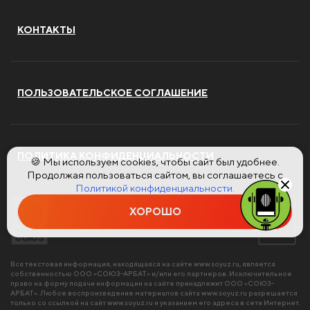
КОНТАКТЫ
ПОЛЬЗОВАТЕЛЬСКОЕ СОГЛАШЕНИЕ
ПОЛИТИКА КОНФИДЕНЦИАЛЬНОСТИ
🍪 Мы используем cookies, чтобы сайт был удобнее.
Продолжая пользоваться сайтом, вы соглашаетесь с
Политикой конфиденциальности.
ХОРОШО
Вся текстовая информация, находящаяся на сайте
www.soyuz.ru
, является
собственностью ООО «СОЮЗ-АРБАТ» и/или его партнеров. Исключительное
право на форму подачи информации на сайте принадлежит ООО «СОЮЗ-
АРБАТ». Любое воспроизведение материалов сайта
www.soyuz.ru
разрешается
только со ссылкой на сайт
www.soyuz.ru
и указанием его адреса в сети Интернет.