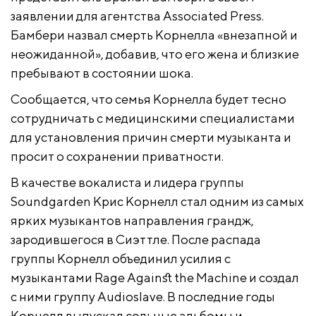
заявлении для агентства Associated Press.
Бамбери назвал смерть Корнелла «внезапной и
неожиданной», добавив, что его жена и близкие
пребывают в состоянии шока.
Сообщается, что семья Корнелла будет тесно
сотрудничать с медицинскими специалистами
для установления причин смерти музыканта и
просит о сохранении приватности.
В качестве вокалиста и лидера группы
Soundgarden Крис Корнелл стал одним из самых
ярких музыкантов направления грандж,
зародившегося в Сиэттле. После распада
группы Корнелл объединил усилия с
музыкантами Rage Against the Machine и создал
с ними группу Audioslave. В последние годы
Корнелл выпускал сольные альбомы и