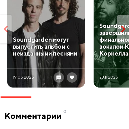
Soundgar
завершили
Soundgarden могут
финальног
выпустить альбом с
вокалом 
неизданными песнями
Корнелла
19.05 2025
23.11 2025
0
Комментарии