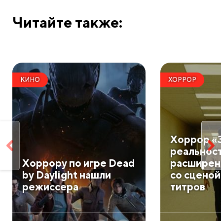
Читайте также:
КИНО
ХОРРОР
Хоррор «
реальност
Хоррору по игре Dead
расширен
by Daylight нашли
со сценой
режиссера
титров