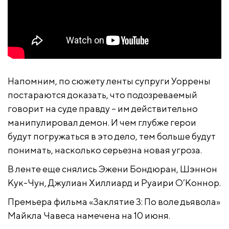
Напомним, по сюжету ленты супруги Уоррены
постараются доказать, что подозреваемый
говорит на суде правду – им действительно
манипулировал демон. И чем глубже герои
будут погружаться в это дело, тем больше будут
понимать, насколько серьезна новая угроза.
В ленте еще снялись Эжени Бондюран, Шэннон
Кук-Чун, Джулиан Хиллиард и Руаири О’Коннор.
Премьера фильма «Заклятие 3: По воле дьявола»
Майкла Чавеса намечена на 10 июня.