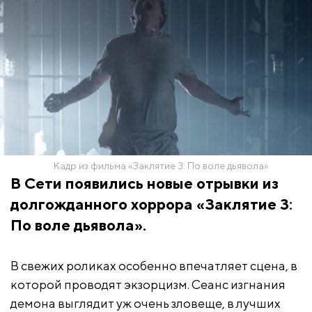
Кадр из фильма «Заклятие 3: По воле дьявола»
В Сети появились новые отрывки из
долгожданного хоррора «Заклятие 3:
По воле дьявола».
В свежих роликах особенно впечатляет сцена, в
которой проводят экзорцизм. Сеанс изгнания
демона выглядит уж очень зловеще, в лучших