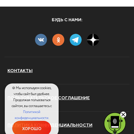
БУДЬ С НАМИ:
КОНТАКТЫ
🍪 Мы используем cookies,
чтобы сайт был удобнее.
ПОЛЬЗОВАТЕЛЬСКОЕ СОГЛАШЕНИЕ
Продолжая пользоваться
сайтом, вы соглашаетесь с
Политикой
конфиденциальности.
ПОЛИТИКА КОНФИДЕНЦИАЛЬНОСТИ
ХОРОШО