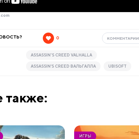
.com
НОВОСТЬ?
0
КОММЕНТАРИ
ASSASSIN'S CREED VALHALLA
ASSASSIN’S CREED ВАЛЬГАЛЛА
UBISOFT
 также:
ИГРЫ