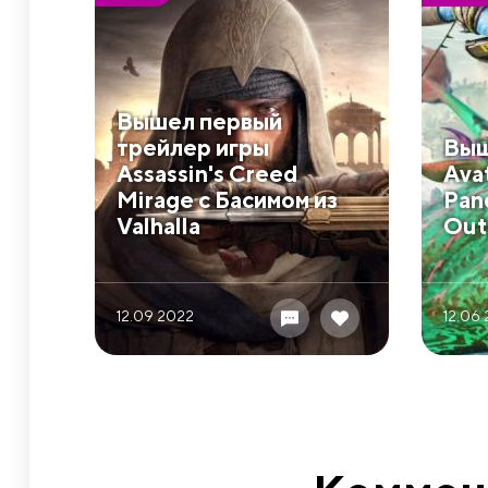
Вышел первый
трейлер игры
Выш
Assassin's Creed
Avat
Mirage с Басимом из
Pan
Valhalla
Out
12.09 2022
12.06