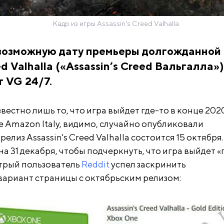
Кадр из игры Assassin's Creed Valhalla
 возможную дату премьеры долгожданной
ed Valhalla («Assassin’s Creed Вальгалла»)
 VG 24/7.
вестно лишь то, что игра выйдет где-то в конце 2020
е Amazon Italy, видимо, случайно опубликовали
елиз Assassin's Creed Valhalla состоится 15 октября.
а 31 декабря, чтобы подчеркнуть, что игра выйдет «
стрый пользователь
Reddit
успел заскринить
ариант страницы с октябрьским релизом: