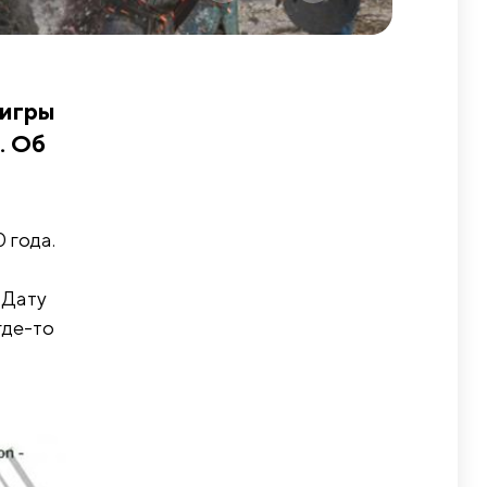
 игры
. Об
 года.
 Дату
где-то