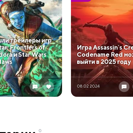
ли трейлеры игр
ar: Frontiers of
Игра Assassinʼs Cr
dora и Star Wars
Codename Red мо
laws
выйти в 2025 году
 2023
08.02 2024
0