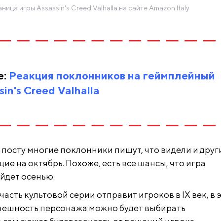
ница игры Assassin's Creed Valhalla на сайте Amazon Italy
е:
Реакция поклонников на геймплейный
in's Creed Valhalla
 посту многие поклонники пишут, что видели и друг
ие на октябрь. Похоже, есть все шансы, что игра
йдет осенью.
асть культовой серии отправит игроков в IX век, в 
внешность персонажа можно будет выбирать