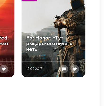
eed:
For Honor: «Тут
жет
рыцарского ничего
нет»
15.02 2017