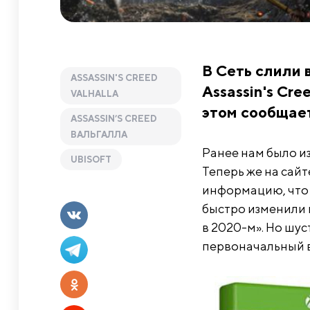
В Сеть слили
ASSASSIN'S CREED
Assassin's Cre
VALHALLA
этом сообщает
ASSASSIN’S CREED
ВАЛЬГАЛЛА
Ранее нам было из
UBISOFT
Теперь же на сайт
информацию, что р
быстро изменили н
в 2020-м». Но шу
первоначальный в