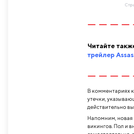
Стра
Читайте такж
трейлер Assass
В комментариях к
утечки, указывающ
действительно вы
Напомним, новая ч
викингов. Пол и 