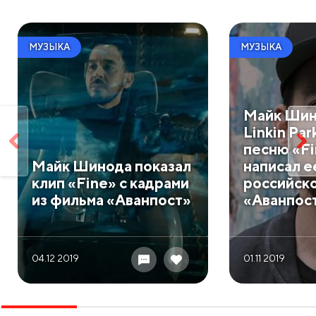
МУЗЫКА
МУЗЫКА
Майк Шин
Linkin Pa
песню «Fi
Майк Шинода показал
написал е
клип «Fine» с кадрами
российск
из фильма «Аванпост»
«Аванпос
04.12 2019
01.11 2019