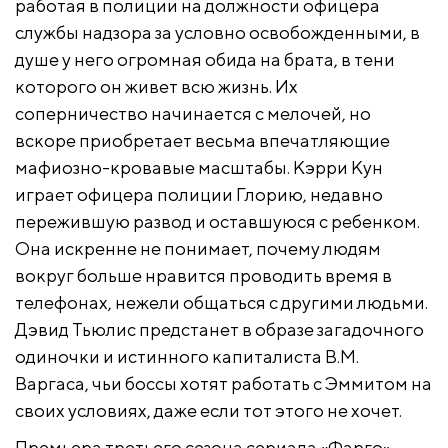
работая в полиции на должности офицера
службы надзора за условно освобожденными, в
душе у него огромная обида на брата, в тени
которого он живет всю жизнь. Их
соперничество начинается с мелочей, но
вскоре приобретает весьма впечатляющие
мафиозно-кровавые масштабы. Кэрри Кун
играет офицера полиции Глорию, недавно
пережившую развод и оставшуюся с ребенком.
Она искренне не понимает, почему людям
вокруг больше нравится проводить время в
телефонах, нежели общаться с другими людьми.
Дэвид Тьюлис предстанет в образе загадочного
одиночки и истинного капиталиста В.М.
Варгаса, чьи боссы хотят работать с Эммитом на
своих условиях, даже если тот этого не хочет.
Премьера третьего сезона сериала «Фарго»