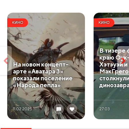
КИНО
КИНО
В тизере 
краю Оук
На новом концепт-
Хэтэуэй и
арте «Аватара 3»
МакГрего
показали поселение
столкнули
«Народа пепла»
динозавр
11.02 2025
27.03