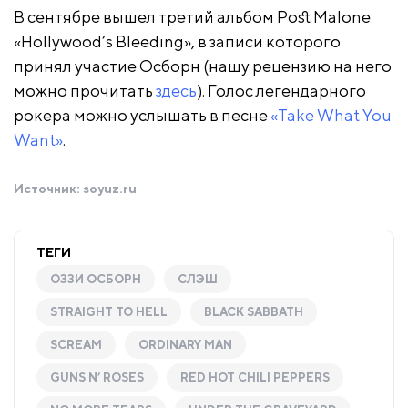
В сентябре вышел третий альбом Post Malone
«Hollywood’s Bleeding», в записи которого
принял участие Осборн (нашу рецензию на него
можно прочитать
здесь
). Голос легендарного
рокера можно услышать в песне
«Take What You
Want»
.
Источник:
soyuz.ru
ТЕГИ
ОЗЗИ ОСБОРН
СЛЭШ
STRAIGHT TO HELL
BLACK SABBATH
SCREAM
ORDINARY MAN
GUNS N’ ROSES
RED HOT CHILI PEPPERS