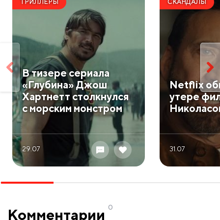
ТРИЛЛЕРЫ
СКАНДАЛЫ
В тизере сериала
«Глубина» Джош
Netflix о
Хартнетт столкнулся
утере фил
с морским монстром
Николасо
29.07
31.07
0
Комментарии