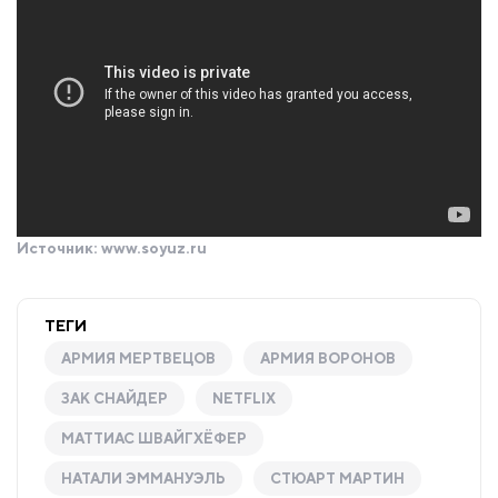
Источник:
www.soyuz.ru
ТЕГИ
АРМИЯ МЕРТВЕЦОВ
АРМИЯ ВОРОНОВ
ЗАК СНАЙДЕР
NETFLIX
МАТТИАС ШВАЙГХЁФЕР
НАТАЛИ ЭММАНУЭЛЬ
СТЮАРТ МАРТИН