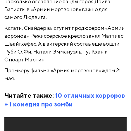
насколько ограбление банды героя Дэйва
Батисты в «Армии мертвецов» важно для
самого Людвига.
Кстати, Снайдер выступит продюсером «Армии
воронов». Режиссерское кресло занял Маттиас
Швайгхефес. А в актерский состав еще вошли
Руби О. Фи, Натали Эммануэль, Гуз Кхан и
Стюарт Мартин.
Премьеру фильма «Армия мертвецов» ждем 21
мая.
Читайте также:
10 отличных хорроров
+ 1 комедия про зомби