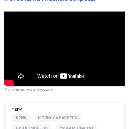
Источник:
www.soyuz.ru
ТЕГИ
КРИК
МЕЛИССА БАРРЕРА
НИВ КЭМПБЕЛЛ
МИКИ МЭДИСОН