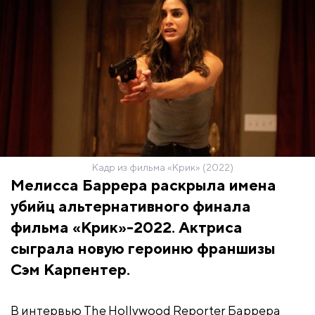
Кадр из фильма «Крик» (2022)
Мелисса Баррера раскрыла имена
убийц альтернативного финала
фильма «Крик»-2022. Актриса
сыграла новую героиню франшизы
Сэм Карпентер.
В интервью The Hollywood Reporter Баррера