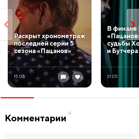
В финале 
Раскрыт хронометраж
«Пацанов
последней серии 5
судьбы Х
сезона «Пацанов»
и Бутчера
15.05
21.05
0
Комментарии