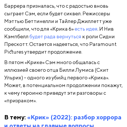
Баррера призналась, что с радостью вновь
сыграет Сэм, если будет сиквел. Режиссеры
Мэттью Беттинелли и Тайлер Джиллетт уже
сообщили, что для «Крика 6»
есть идея
. И Нив
Кэмпбелл
будет рада вернуться
к роли Сидни
Прескотт. Остается надеяться, что Paramount
Pictures утвердит продолжение.
В пятом «Крике» Сэм много общалась с
иллюзией своего отца Билли Лумиса (Скит
Ульрих) – одного из убийц первого «Крика».
Может, в потенциальном продолжении покажут,
к чему героиню приведут эти разговоры с
«призраком».
В тему:
«Крик» (2022): разбор хоррора
и ответы на главные вопросы