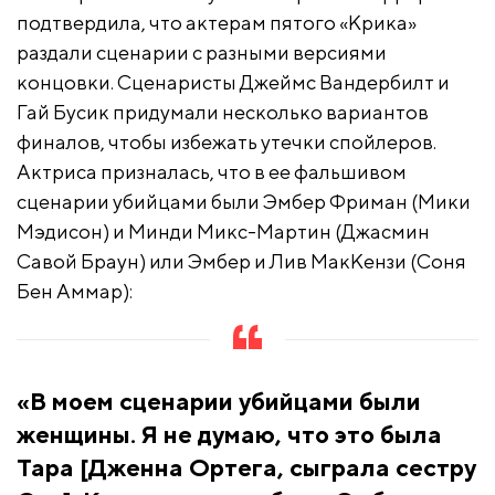
подтвердила, что актерам пятого «Крика»
раздали сценарии с разными версиями
концовки. Сценаристы Джеймс Вандербилт и
Гай Бусик придумали несколько вариантов
финалов, чтобы избежать утечки спойлеров.
Актриса призналась, что в ее фальшивом
сценарии убийцами были Эмбер Фриман (Мики
Мэдисон) и Минди Микс-Мартин (Джасмин
Савой Браун) или Эмбер и Лив МакКензи (Соня
Бен Аммар):
«В моем сценарии убийцами были
женщины. Я не думаю, что это была
Тара [Дженна Ортега, сыграла сестру