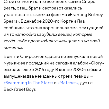
Стоит отметить, что все члены семьи Спирс
(мать, отец, брат и сестра) отказались
участвовать в съемках фильма «Framing Britney
Spears». В декабре 2020-го Кортни Лав
сообщила, что она хорошо знакома с ситуацией
и что
«это одна из худших вещей, которые
когда-либо происходили с женщинами на моей
памяти»
.
Бритни Спирс очень давно не выпускала новой
музыки: ее последний на сегодня альбом «Glory»
выходил еще в 2016 году. В конце 2020-го были
выпущены два неизданных трека певицы —
«Swimming In The Stars»
и
«Matches»
, дуэт с
Backstreet Boys.