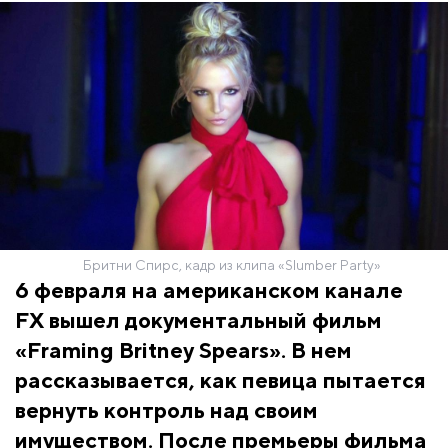
Бритни Спирс, кадр из клипа «Slumber Party»
6 февраля на американском канале
FX вышел документальный фильм
«Framing Britney Spears»
. В нем
рассказывается, как певица пытается
вернуть контроль над своим
имуществом. После премьеры фильма