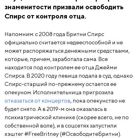
знаменитости призвали освободить
Спирс от контроля отца.
Напомним:
с 2008 года Бритни Спирс
официально считается недееспособной и не
может распоряжаться денежными средствами
,
которые, причем, заработала сама. Все
находится под контролем ее отца Джейми
Спирса. В 2020 году певица подала в суд, однако
Спирс-старший по-прежнему остается ее
опекуном. Исполнительница пригрозила
отказаться от концертов
, пока опекунство не
будет снято. А в 2019-м она оказалась в
психиатрической клинике (скорее всего, не по
собственной воле), и в соцсетях запустили
хэштег
#FreeBritney
(#ОсвободитеБритни).