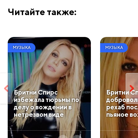
Читайте также:
МУЗЫКА
МУЗЫКА
Бритни Спирс
Бритни С
избежала тюрьмы по
доброволь
делу о вождении в
рехаб пос
нетрезвом виде
пьяное в