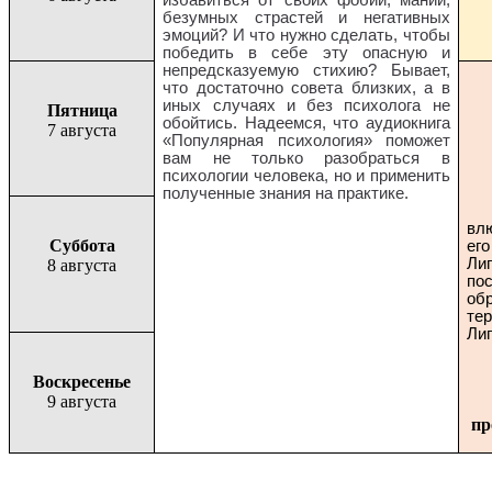
избавиться от своих фобий, маний,
безумных страстей и негативных
эмоций? И что нужно сделать, чтобы
победить в себе эту опасную и
непредсказуемую стихию? Бывает,
что достаточно совета близких, а в
иных случаях и без психолога не
Пятница
обойтись. Надеемся, что аудиокнига
7 августа
«Популярная психология» поможет
вам не только разобраться в
психологии человека, но и применить
полученные знания на практике.
Ри
вл
Суббота
ег
Ли
8 августа
по
об
те
Ли
Воскресенье
9 августа
пр