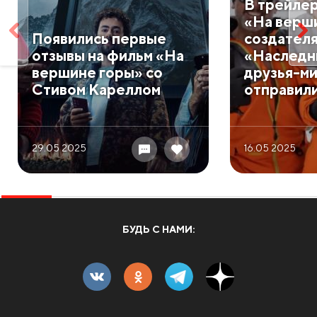
В трейле
«На верш
Появились первые
создател
отзывы на фильм «На
«Наследн
вершине горы» со
друзья-м
Стивом Кареллом
отправили
29.05 2025
16.05 2025
БУДЬ С НАМИ: