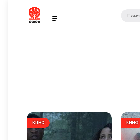
КИНО
КИНО