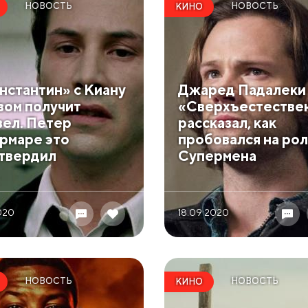
НОВОСТЬ
НОВОСТЬ
КИНО
нстантин» с Киану
Джаред Падалеки 
зом получит
«Сверхъестестве
вел. Петер
рассказал, как
рмаре это
пробовался на рол
твердил
Супермена
2020
18.09 2020
НОВОСТЬ
НОВОСТЬ
КИНО