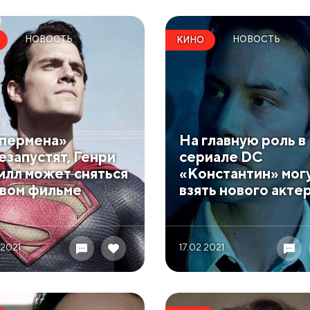
НОВОСТЬ
НОВОСТЬ
КИНО
пермена»
На главную роль в
езапустят, Генри
сериале DC
илл может сняться
«Константин» мог
овом фильме
взять нового акте
 2021
17.02 2021