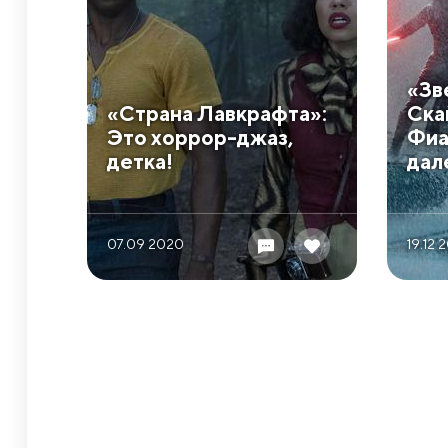
​«З
​«Страна Лавкрафта»:
Ска
Это хоррор-джаз,
Фиа
детка!
дал
07.09 2020
19.12 