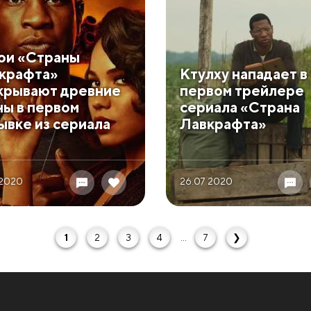
ои «Страны
крафта»
Ктулху нападает в
крывают древние
первом трейлере
ны в первом
сериала «Страна
ывке из сериала
Лавкрафта»
 2020
26.07 2020
1
2
3
4
...
7
❯