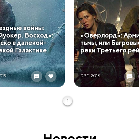
вездные войны:
йуокер. Восход»:
​«Оверлорд»: Арм
ско в далекой-
тьмы, или Багровы
екой Галактике
реки Третьего ре
2019
09.11 2018
1
Новости