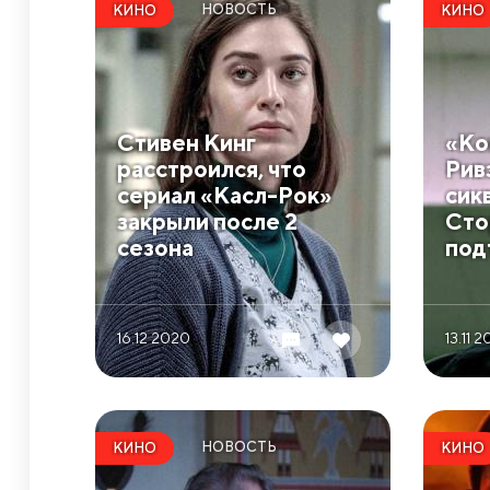
НОВОСТЬ
КИНО
КИНО
Стивен Кинг
«Ко
расстроился, что
Рив
сериал «Касл-Рок»
сик
закрыли после 2
Сто
сезона
под
16.12 2020
13.11 
НОВОСТЬ
КИНО
КИНО