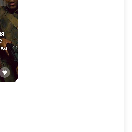
ия
е
йха