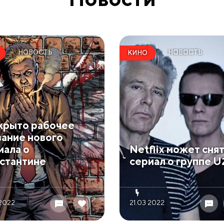
НОВОСТЬ
НОВОСТЬ
КИНО
крыто рабочее
вание нового
иала о
Netflix может сня
стантине
сериал о группе U
 2022
21.03 2022