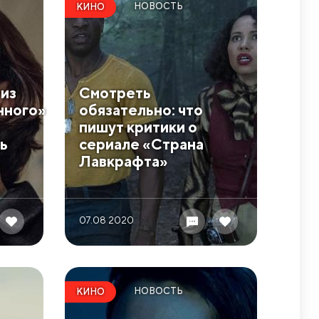
НОВОСТЬ
КИНО
из
Смотреть
нного»
обязательно: что
пишут критики о
ь
сериале «Страна
Лавкрафта»
07.08 2020
НОВОСТЬ
КИНО