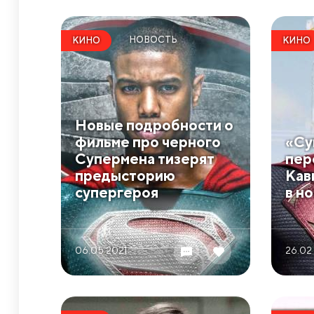
НОВОСТЬ
КИНО
КИНО
Новые подробности о
фильме про черного
«Су
Супермена тизерят
пер
предысторию
Кав
супергероя
в н
06.05 2021
26.02