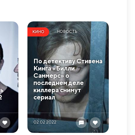
НОВОСТЬ
КИНО
По детективу Стивена
Кинга «Билли
Саммерс» о
последнем деле
ть
киллера снимут
2
сериал
02.02 2022