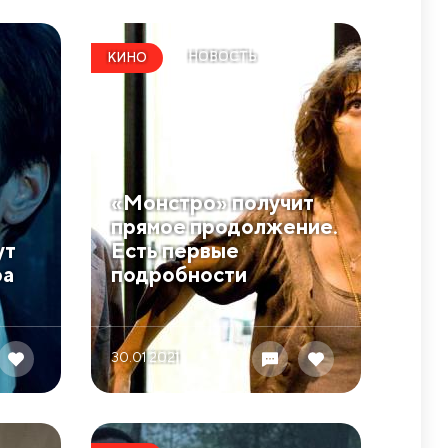
НОВОСТЬ
КИНО
«Монстро» получит
прямое продолжение.
ут
Есть первые
ра
подробности
30.01 2021