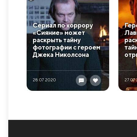
Сериал по хоррору
Гер
«Сияние» может
Лав
раскрыть тайну
рас
фотографии с героем
тай
Джека Николсона
отр
28.07 2020
27.07