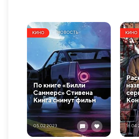
НОВОСТЬ
КИНО
КИНО
Рас
По книге «Билли
наз
Саммерс» Стивена
сер
Кинга снимут фильм
Кон
05.02 2023
16.04