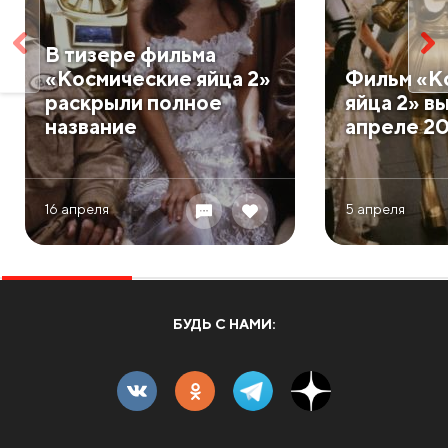
В тизере фильма
«Космические яйца 2»
Фильм «К
раскрыли полное
яйца 2» в
название
апреле 20
16 апреля
5 апреля
БУДЬ С НАМИ: