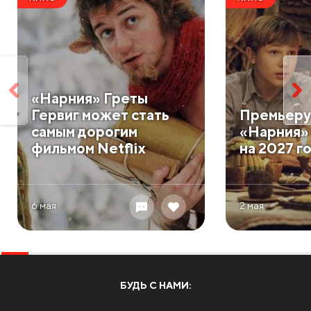
«Нарния» Греты
Гервиг может стать
Премьеру
самым дорогим
«Нарния»
фильмом Netflix
на 2027 г
6 мая
2 мая
БУДЬ С НАМИ: