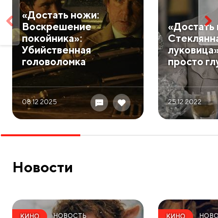
​«Достать ножи:
Воскрешение
​«Достать
покойника»:
Стеклянн
Убийственная
луковица»
головоломка
просто гл
08.12 2025
25.12 2022
Новости
НОВОСТЬ
НОВ
КИНО
КИНО