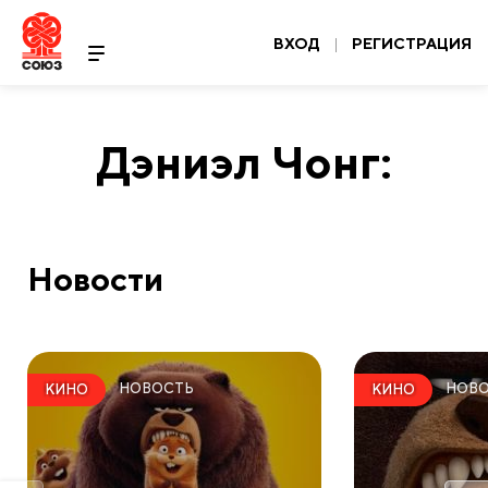
ВХОД
|
РЕГИСТРАЦИЯ
Дэниэл Чонг:
Новости
НОВОСТЬ
НОВ
КИНО
КИНО