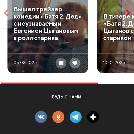
Вышел трейлер
комедии «Батя 2. Дед»
В тизере 
с неузнаваемым
«Батя 2. 
Евгением Цыгановым
Цыганов с
в роли старика
стариком
05.03 2025
10.02 2025
БУДЬ С НАМИ: