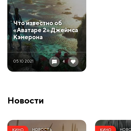
​Что известно об
«Аватаре 2» Джеймса
Кэмерона
05.10 2021
4
Новости
НОВОСТЬ
НОВ
КИНО
КИНО