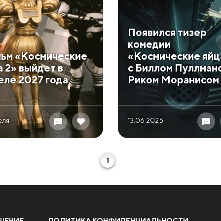
Появился тизер
комедии
ьм «Космические
«Космические яйц
а 2» выйдет в
с Биллом Пуллман
еле 2027 года
Риком Моранисом
еля
13.06 2025
1
ШЕНИЕ
ПОЛИТИКА КОНФИДЕНЦИАЛЬНОСТИ