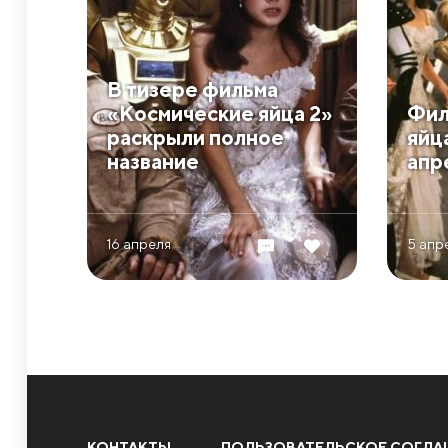
В тизере фильма
«Космические яйца 2»
Фил
раскрыли полное
яйц
название
апр
16 апреля
5 апр
КОНТАКТЫ
ПОЛЬЗОВАТЕЛЬСКОЕ СОГЛА