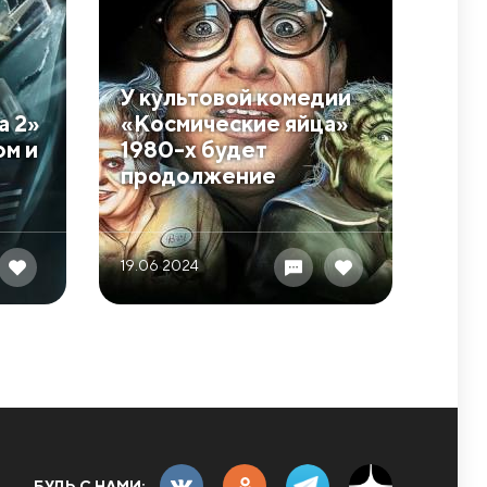
У культовой комедии
а 2»
«Космические яйца»
ом и
1980-х будет
продолжение
19.06 2024
БУДЬ С НАМИ: