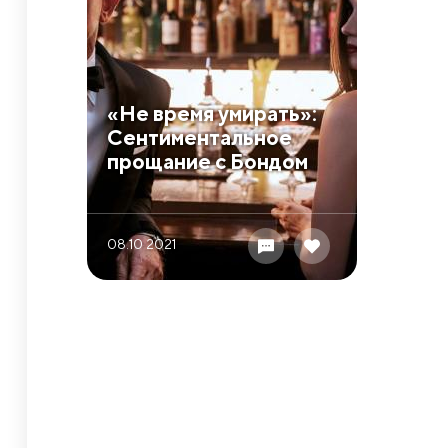
​«Не время умирать»:
Сентиментальное
прощание с Бондом
08.10 2021