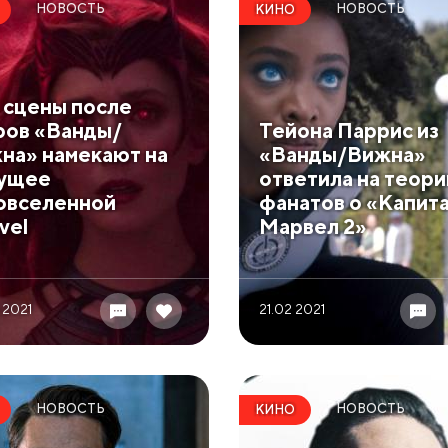
НОВОСТЬ
НОВОСТЬ
КИНО
 сцены после
ров «Ванды/
Тейона Паррис из
на» намекают на
«Ванды/Вижна»
ущее
ответила на теор
овселенной
фанатов о «Капит
vel
Марвел 2»
 2021
21.02 2021
НОВОСТЬ
НОВОСТЬ
КИНО