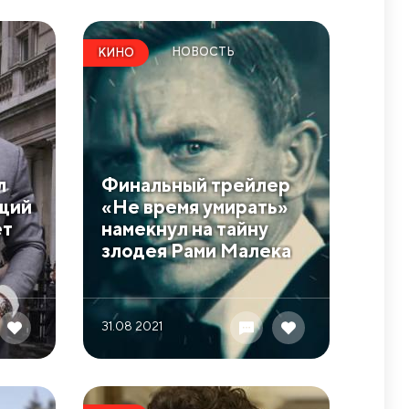
НОВОСТЬ
КИНО
л
Финальный трейлер
ющий
«Не время умирать»
ет
намекнул на тайну
злодея Рами Малека
31.08 2021