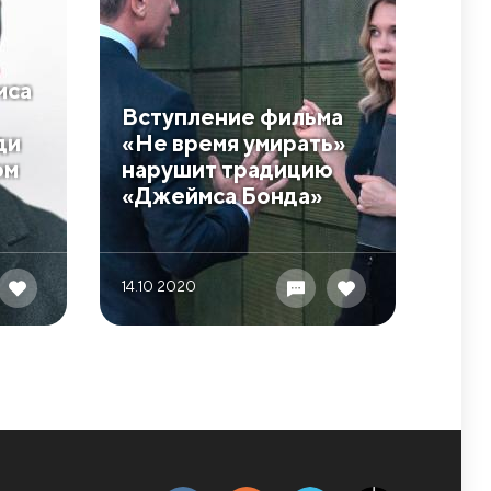
мса
Вступление фильма
ди
«Не время умирать»
ом
нарушит традицию
«Джеймса Бонда»
14.10 2020