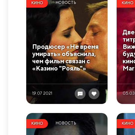
НОВОСТЬ
КИНО
КИНО
Две
тит
Продюсер «Не время
Виж
умирать» объяснила,
буд
чем фильм связан с
кин
«Казино "Рояль"»
Mar
19.07 2021
05.03
НОВОСТЬ
КИНО
КИНО