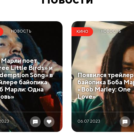
НОВОСТЬ
НОВОСТЬ
КИНО
 Марли поет
ee Little Birds» и
demption Song» в
Появился трейлер
йлере байопика
байопика Боба Ма
б Марли: Одна
«Bob Marley: One
овь»
Love»
 2023
06.07 2023