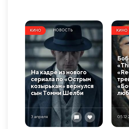
НОВОСТЬ
КИНО
КИНО
Боб
«Thr
На кадре из нового
«Re
сериала по «Острым
тре
козырькам» вернулся
«Бо
сын Томми Шелби
люб
3 апреля
05.12