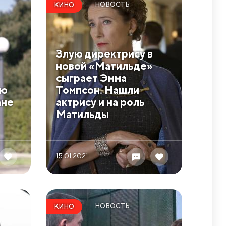
НОВОСТЬ
КИНО
Злую директрису в
новой «Матильде»
сыграет Эмма
ию
Томпсон. Нашли
ане
актрису и на роль
Матильды
15.01 2021
НОВОСТЬ
КИНО