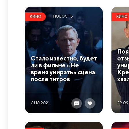
НОВОСТЬ
КИНО
КИНО
Поя
Стало известно, будет
отз
ли в фильме «Не
уми
время умирать» сцена
Кре
после титров
хва
01.10 2021
29.09