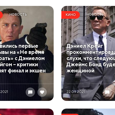
НОВОСТЬ
НОВОСТЬ
КИНО
вились первые
Дэниел Крейг
ывы на «Не время
прокомментирова
рать» с Дэниелом
слухи, что следу
йгом – критики
Джеймс Бонд буд
лят финал и экшен
женщиной
 2021
22.09 2021