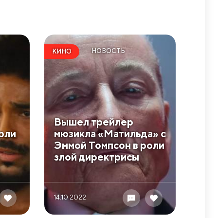
НОВОСТЬ
КИНО
Вышел трейлер
рли
мюзикла «Матильда» с
Эммой Томпсон в роли
злой директрисы
14.10 2022