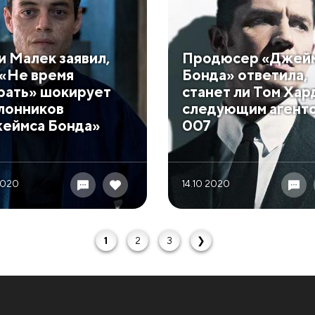
и Малек заявил,
Продюсер «Джей
 «Не время
Бонда» ответила,
рать» шокирует
станет ли Том Хар
лонников
следующим агент
еймса Бонда»
007
2020
14.10 2020
1
2
3
❯