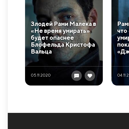
Злодей Рами Малека в
Рам
«Не время умирать»
что
будет опаснее
уми
Блофельда Кристофа
пок
Вальца
«Дж
05.11 2020
04.11 