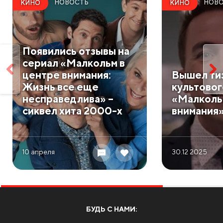
НОВОСТЬ
НОВ
КИНО
КИНО
Появились отзывы на
сериал «Малкольм в
центре внимания:
Вышел ти
Жизнь все еще
культовог
несправедлива» –
«Малколь
сиквел хита 2000-х
внимания
10 апреля
30.12 2025
БУДЬ С НАМИ: