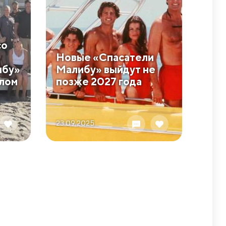
со
Новые «Спасатели
ибу»
Малибу» выйдут не
лом
позже 2027 года
23.09 2025