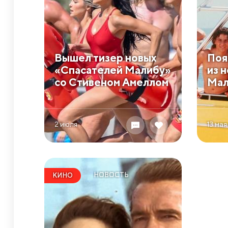
Вышел тизер новых
Поя
«Спасателей Малибу»
из 
со Стивеном Амеллом
Мал
2 июля
13 мая
НОВОСТЬ
КИНО