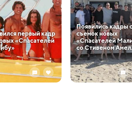
Появились кадры 
вился первый кадр
съемок новых
новых «Спасателей
«Спасателей Мал
ибу»
со Стивеном Амел
19 марта