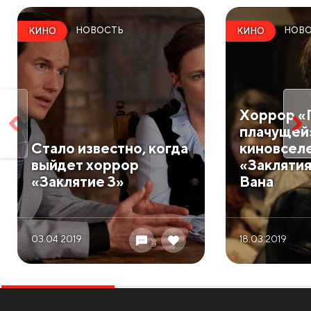
НОВОСТЬ
НОВ
КИНО
КИНО
Хоррор «
плачущей»
Стало известно, когда
киновсел
выйдет хоррор
«Закляти
«Заклятие 3»
Вана
03.04 2019
18.03 2019