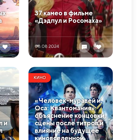
ых
​37 камео в фильме
а
«Дэдпул и Росомаха»
08.08 2024
КИНО
​«Человек-муравей и
Оса: Квантомания»:
объяснение концовки,
л и
сцены после титров и
л
влияние на будущее
киновселенной