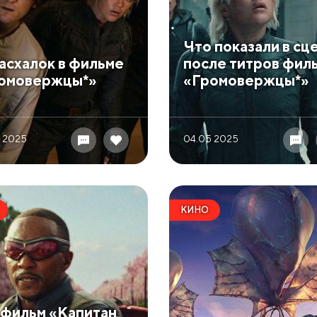
​Что показали в сц
 пасхалок в фильме
после титров фил
омовержцы*»
«Громовержцы*»
 2025
04.05 2025
КИНО
к фильм «Капитан