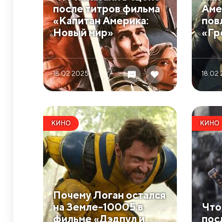
после титров фильма
Аме
«Капитан Америка:
пов
Новый мир»
«Гр
18.02 2025
18.02
КИНО
КИНО
​Почему Логан остался
на Земле-10005 в
​Чт
фильме «Дэдпул и
пос