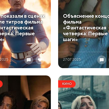
о показали в сценах
​Объяснение конц
ле титров фильма
фильма
нтастическая
«Фантастическая
верка: Первые
четверка: Первые
и»
шаги»
 2025
27.07 2025
КИНО