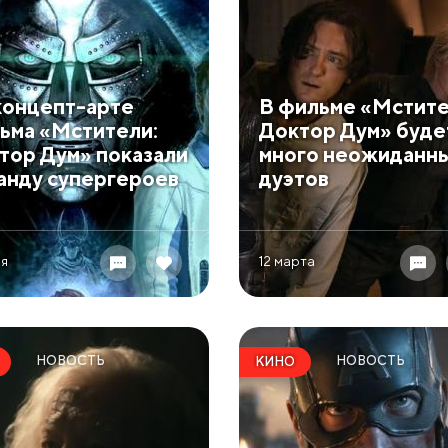
концепт-арте
В фильме «Мстите
ьма «Мстители:
Доктор Дум» буде
тор Дум» показали
много неожиданн
анду супергероев
дуэтов
ля
12 марта
НОВОСТЬ
НОВОСТЬ
КИНО