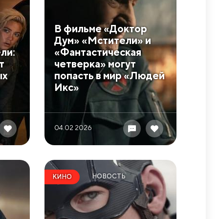
В фильме «Доктор
Дум» «Мстители» и
ли:
«Фантастическая
т
четверка» могут
ых
попасть в мир «Людей
Икс»
04.02 2026
НОВОСТЬ
КИНО