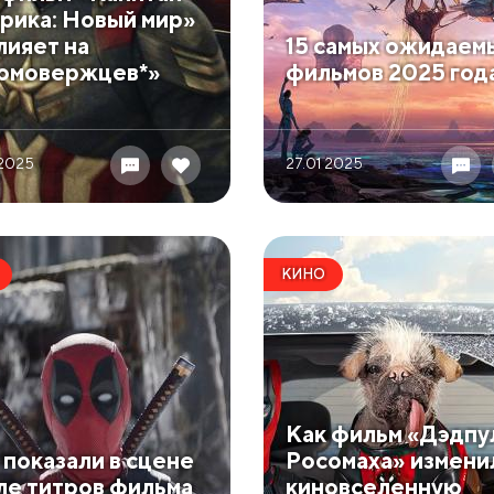
рика: Новый мир»
лияет на
​15 самых ожидаем
омовержцев*»
фильмов 2025 год
 2025
27.01 2025
КИНО
​Как фильм «Дэдпу
о показали в сцене
Росомаха» измени
ле титров фильма
киновселенную