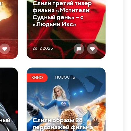
:
Слили третий тизер
фильма «Мстители:
Судный день» – с
«Людьми Икс»
28.12 2025
НОВОСТЬ
КИНО
чный
Слили образы 28
персонажей фильма