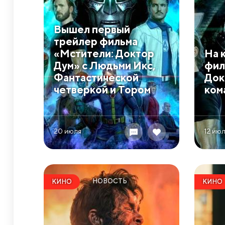
Вышел первый
трейлер фильма
«Мстители: Доктор
На 
Дум» с Людьми Икс,
фил
Фантастической
Док
четверкой и Тором
ком
20 июля
12 ию
НОВОСТЬ
КИНО
КИНО