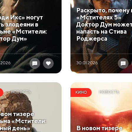
Раскрыто, почему 
ди Икс» могут
«Мстителях 5»
ть злодеями в
Доктор Дум може
ьме «Мстители:
напасть на Стива
тор Дум»
Роджерса
 2026
30.01 2026
НОВОСТЬ
НОВОСТЬ
КИНО
овом тизере
ьма «Мстители:
ный день»
В новом тизере