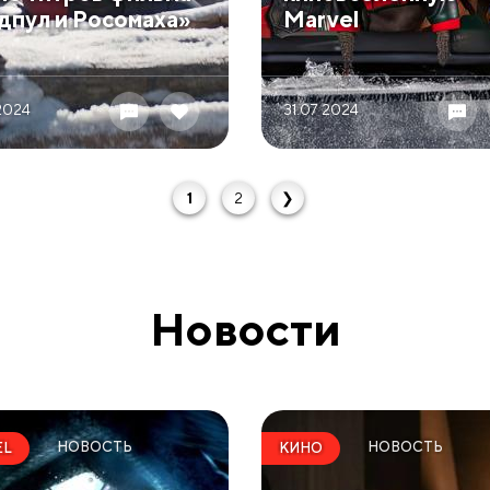
дпул и Росомаха»
Marvel
 2024
31.07 2024
1
2
❯
Новости
НОВОСТЬ
НОВОСТЬ
EL
КИНО