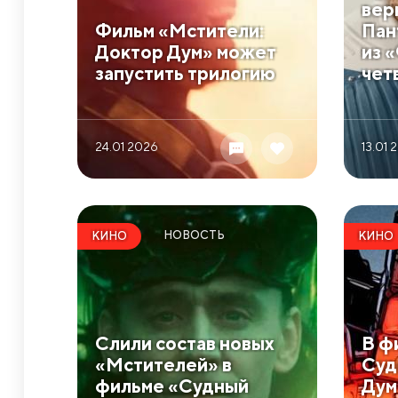
вер
Фильм «Мстители:
Пан
Доктор Дум» может
из 
запустить трилогию
чет
24.01 2026
13.01 
НОВОСТЬ
КИНО
КИНО
Слили состав новых
В ф
«Мстителей» в
Суд
фильме «Судный
Дум