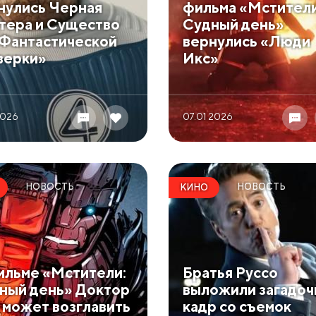
нулись Черная
фильма «Мстители
тера и Существо
Судный день»
«Фантастической
вернулись «Люди
верки»
Икс»
2026
07.01 2026
НОВОСТЬ
НОВОСТЬ
КИНО
ильме «Мстители:
Братья Руссо
ный день» Доктор
выложили загадо
 может возглавить
кадр со съемок