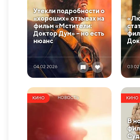
Утекли подробности о
«хороших» отзывах на
«Лю
фильм «Мстители:
ста
Доктор Дум» – но есть
фил
нюанс
Док
04.02 2026
03.02
НОВОСТЬ
КИНО
КИНО
В н
фил
Суд