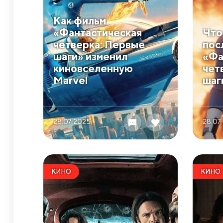
​Как фильм
«Фантастическая
​Чт
четверка: Первые
пос
шаги» изменил
«Фа
киновселенную
чет
Marvel
шаг
28.07 2025
28.07
КИНО
КИНО