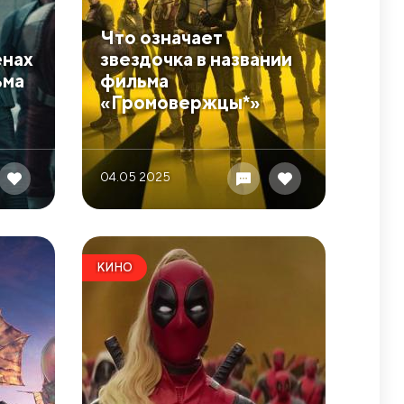
​Что означает
енах
звездочка в названии
ьма
фильма
«Громовержцы*»
04.05 2025
КИНО