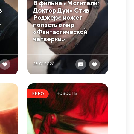
В фильме «Мстители:
в
Доктор Дум» Стив
Роджерс может
т
попасть в мир
«Фантастической
четверки»
28.01 2026
НОВОСТЬ
КИНО