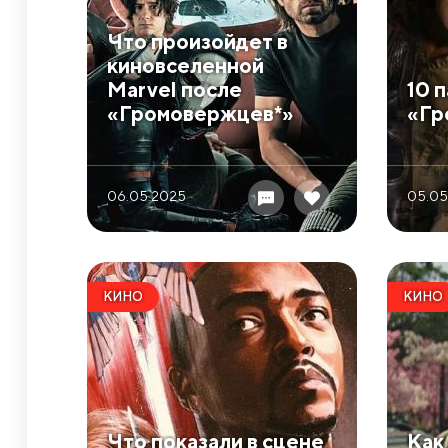
​Что произойдет в
киновселенной
Marvel после
​10
«Громовержцев*»
«Гр
06.05 2025
05.05
КИНО
КИНО
​Что показали в сцене
​Ка