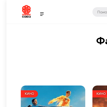
Фа
КИНО
КИНО