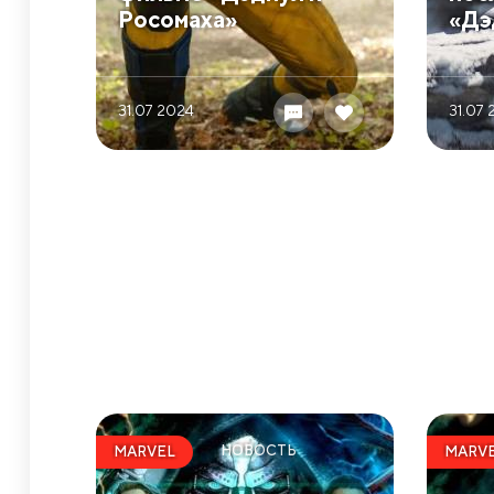
Росомаха»
«Дэ
31.07 2024
31.07
НОВОСТЬ
MARVEL
MARV