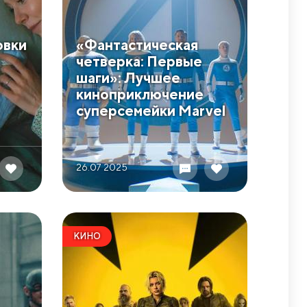
овки
​«Фантастическая
четверка: Первые
шаги»: Лучшее
киноприключение
суперсемейки Marvel
26.07 2025
КИНО