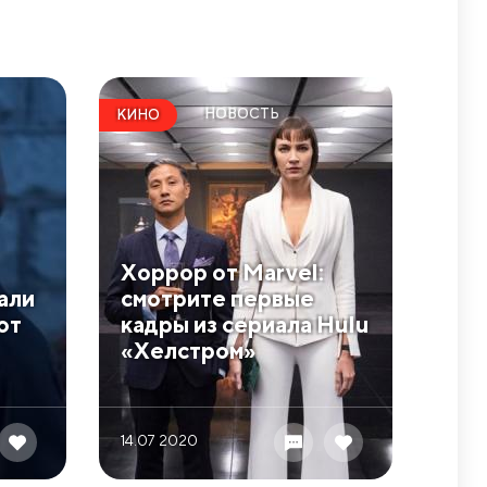
НОВОСТЬ
КИНО
Хоррор от Marvel:
али
смотрите первые
от
кадры из сериала Hulu
«Хелстром»
14.07 2020