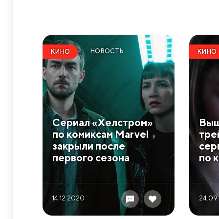
НОВОСТЬ
КИНО
КИНО
Сериал «Хелстром»
Выш
по комиксам Marvel
тре
закрыли после
сер
первого сезона
по 
14.12 2020
24.09