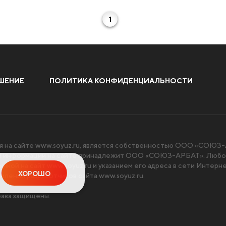
1
ШЕНИЕ
ПОЛИТИКА КОНФИДЕНЦИАЛЬНОСТИ
я на сайте
www.soyuz.ru
, является собственностью ООО «СОЮЗ-А
чи информации на сайте принадлежит ООО «СОЮЗ-АРБАТ». Любое
ылкой на сайт
www.soyuz.ru
и указанием его адреса в сети Интерн
ХОРОШО
млении разработчиков сайта
www.soyuz.ru
.
ава защищены.