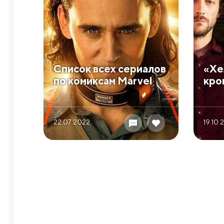
Список всех сериалов
«Хе
по комиксам Marvel
кро
22.07 2022
19.10