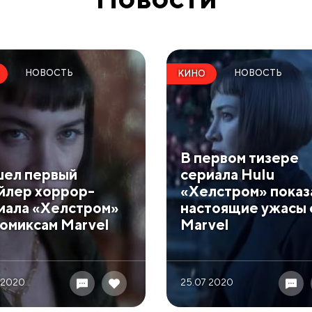
НОВОСТЬ
НОВОСТЬ
КИНО
В первом тизере
ел первый
сериала Hulu
йлер хоррор-
«Хелстром» показ
иала «Хелстром»
настоящие ужасы 
комиксам Marvel
Marvel
 2020
25.07 2020