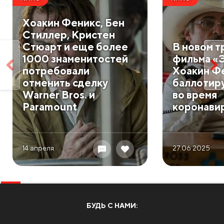
Хоакин Феникс, Бен
Стиллер, Кристен
Стюарт и еще более
В новом 
1000 знаменитостей
фильма «
потребовали
Хоакин Ф
отменить сделку
баллотиру
Warner Bros. и
во время
Paramount
коронави
14 апреля
27.06 2025
БУДЬ С НАМИ: