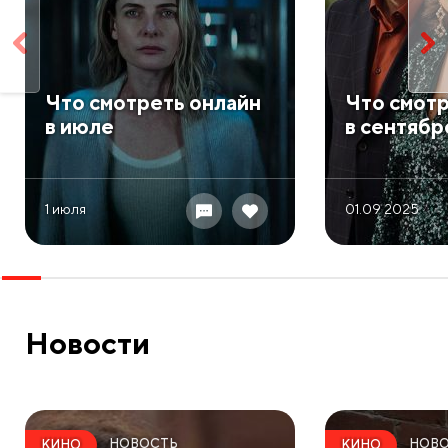
​Что смотреть онлайн
​Что смот
в июле
в сентябр
1 июля
01.09 2025
Новости
НОВОСТЬ
НОВ
КИНО
КИНО