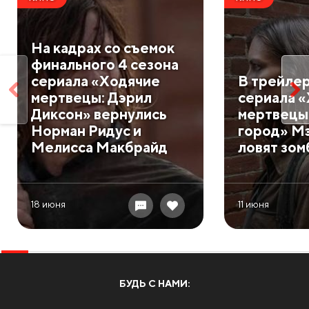
На кадрах со съемок
финального 4 сезона
сериала «Ходячие
В трейлер
мертвецы: Дэрил
сериала 
Диксон» вернулись
мертвецы
Норман Ридус и
город» Мэ
Мелисса Макбрайд
ловят зом
18 июня
11 июня
БУДЬ С НАМИ: