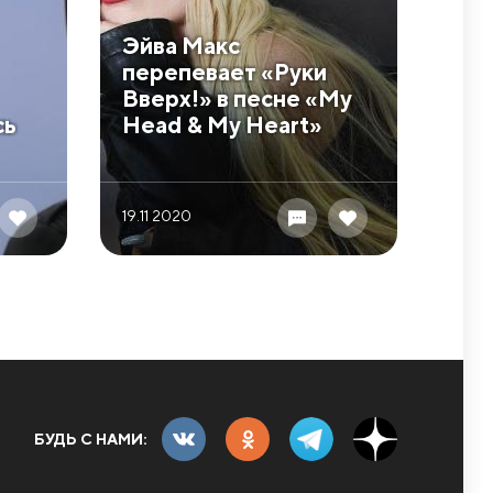
Эйва Макс
перепевает «Руки
Вверх!» в песне «My
сь
Head & My Heart»
19.11 2020
БУДЬ С НАМИ: