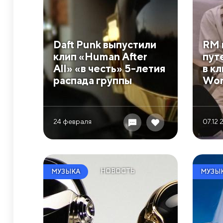
Daft Punk выпустили
RM 
клип «Human After
пут
All» «в честь» 5-летия
в к
распада группы
Wor
24 февраля
07.12 
НОВОСТЬ
МУЗЫКА
МУЗЫ