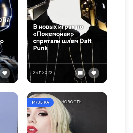
ома
В новых играх по
«Покемонам»
го
спрятали шлем Daft
Punk
28.11 2022
НОВОСТЬ
МУЗЫКА