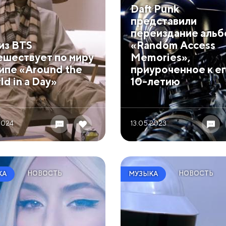
Daft Punk
представили
переиздание альб
из BTS
«Random Access
ешествует по миру
Memories»,
липе «Around the
приуроченное к е
ld in a Day»
10-летию
2024
13.05 2023
НОВОСТЬ
НОВОСТЬ
КА
МУЗЫКА