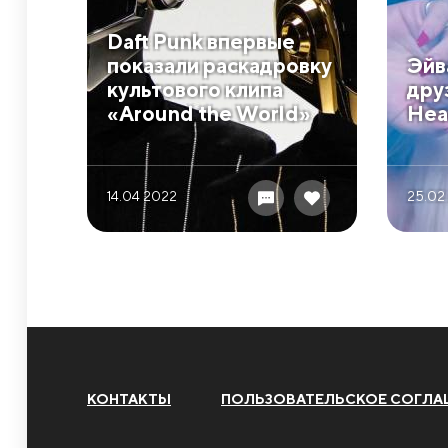
Daft Punk впервые
показали раскадровку
Эйв
культового клипа
дру
«Around the World»
Hea
14.04 2022
25.02
КОНТАКТЫ
ПОЛЬЗОВАТЕЛЬСКОЕ СОГЛА