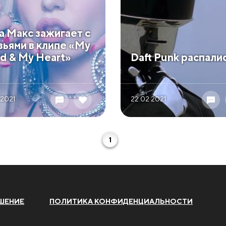
а Макс зажигает с
зьями в клипе «My
d & My Heart»
Daft Punk распали
 2021
22.02 2021
1
ШЕНИЕ
ПОЛИТИКА КОНФИДЕНЦИАЛЬНОСТИ