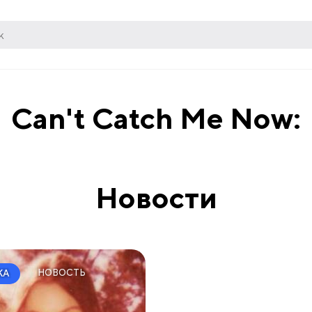
Can't Catch Me Now:
Новости
НОВОСТЬ
КА