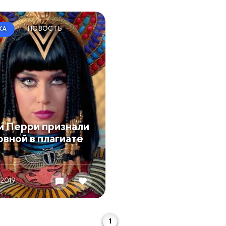
НОВОСТЬ
КА
и Перри признали
овной в плагиате
 2019
1