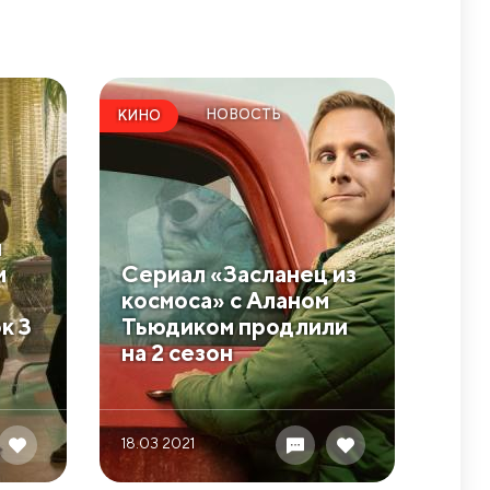
НОВОСТЬ
КИНО
и
м
Сериал ​«Засланец из
космоса» с Аланом
к 3
Тьюдиком продлили
на 2 сезон
18.03 2021