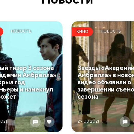
НОВОСТЬ
НОВОСТЬ
КИНО
ый тизер 3 сезона
Звезды «Академи
адемии Амбрелла»
Амбрелла» в ново
крыл год
видео объявили о
мьеры и намекнул
завершении съемо
сюжет
сезона
2021
29.08 2021