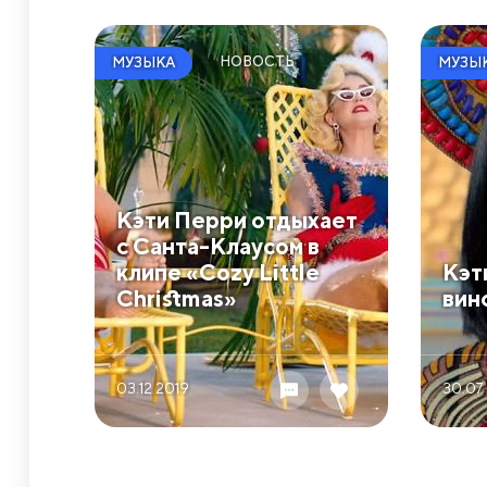
НОВОСТЬ
МУЗЫКА
МУЗЫ
Кэти Перри отдыхает
с Санта-Клаусом в
клипе «Cozy Little
Кэт
Christmas»
вин
03.12 2019
30.07