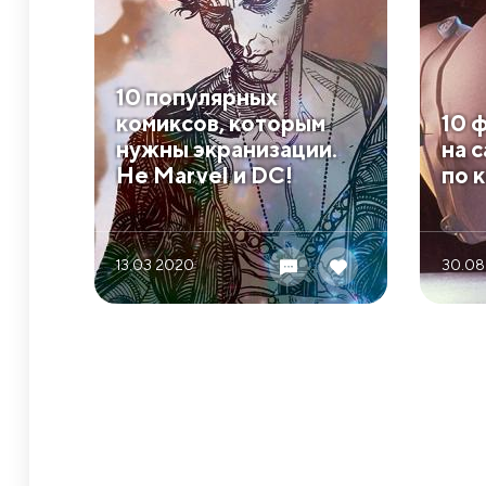
10 популярных
комиксов, которым
10 
нужны экранизации.
на 
Не Marvel и DC!
по 
13.03 2020
30.08