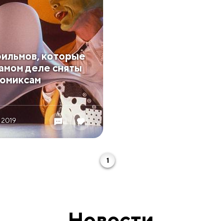
фильмов, которые
самом деле сняты
комиксам
 2019
1
Новости