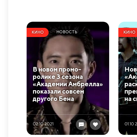
НОВОСТЬ
КИНО
КИНО
В новом промо-
Нов
ролике 3 сезона
«Ак
«Академии Амбрелла»
рас
показали совсем
пре
другого Бена
на 
02.10 2021
01.10 