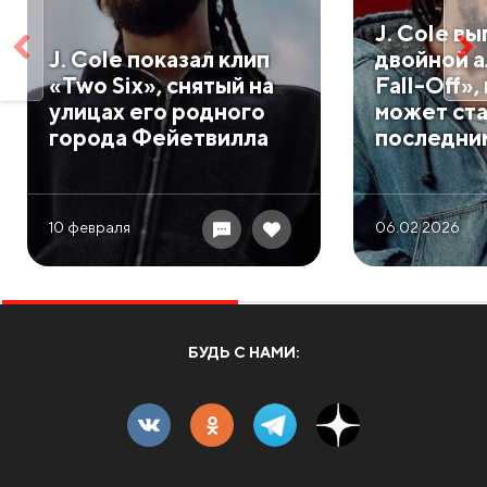
J. Cole в
J. Cole показал клип
двойной 
«Two Six», снятый на
Fall-Off»
улицах его родного
может ст
города Фейетвилла
последни
10 февраля
06.02 2026
БУДЬ С НАМИ: