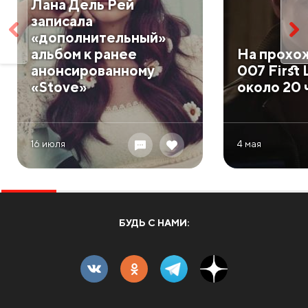
Лана Дель Рей
записала
«дополнительный»
альбом к ранее
На прохо
анонсированному
007 First 
«Stove»
около 20 
16 июля
4 мая
БУДЬ С НАМИ: