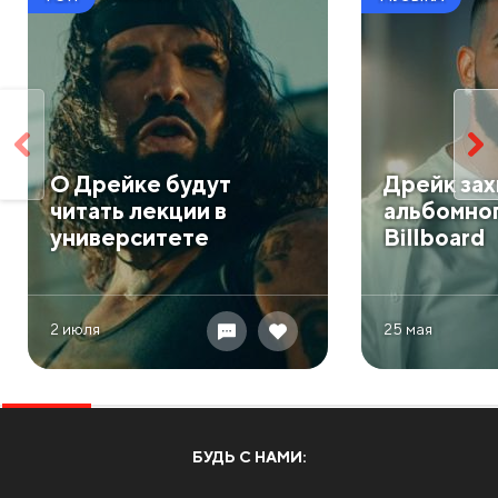
О Дрейке будут
Дрейк зах
читать лекции в
альбомног
университете
Billboard
2 июля
25 мая
БУДЬ С НАМИ: