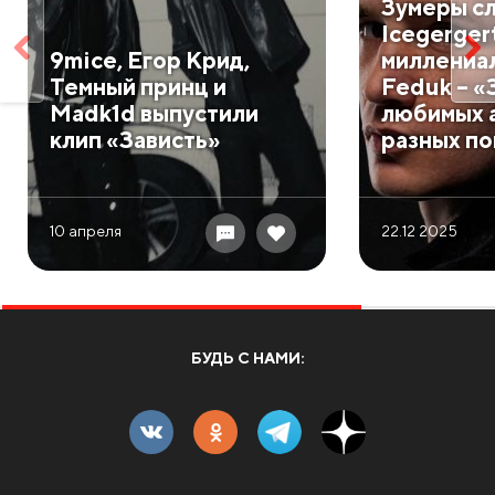
Зумеры с
Icegergert
9mice, Егор Крид,
миллениал
Темный принц и
Feduk – «
Madk1d выпустили
любимых 
клип «Зависть»
разных п
10 апреля
22.12 2025
БУДЬ С НАМИ: