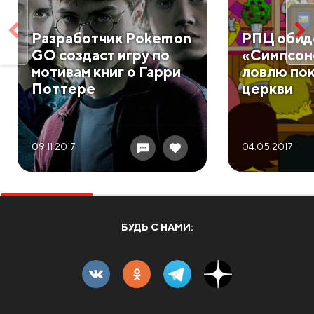
Разработчик Pokemon
РПЦ обид
GO создаст игру по
«Симпсон
мотивам книг о Гарри
ловлю по
Поттере
церкви
09.11 2017
04.05 2017
БУДЬ С НАМИ: