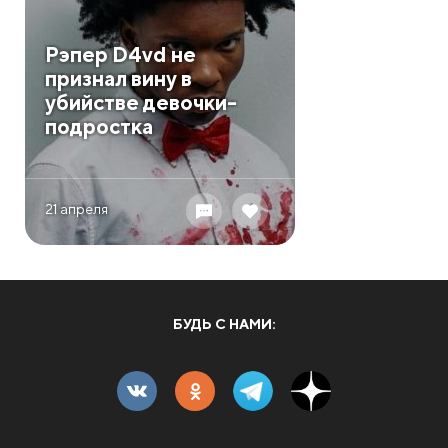
Рэпер D4vd не
признал вину в
убийстве девочки-
подростка
21 апреля
БУДЬ С НАМИ: